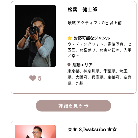
松葉 健士郎
最終アクティブ：2日以上前
対応可能なジャンル
ウェディングフォト、家族写真、七
五三、お宮参り、お食い初め、入学
／卒…
活動エリア
東京都
神奈川県
千葉県
埼玉
5
県
大阪府
兵庫県
京都府
奈良
県
九州
詳細を見る
☆★ S.Iwatsubo ★☆