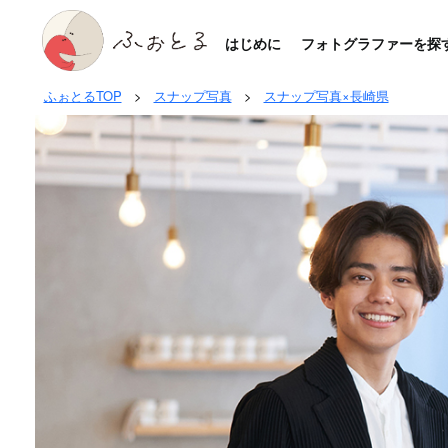
はじめに
フォトグラファーを探
ふぉとるTOP
>
スナップ写真
>
スナップ写真×長崎県