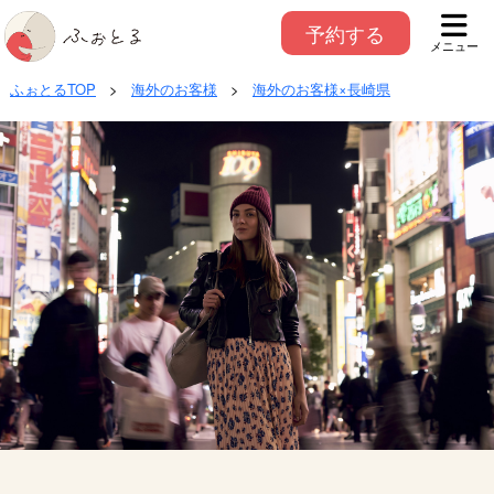
予約する
メニュー
ふぉとるTOP
>
海外のお客様
>
海外のお客様×長崎県