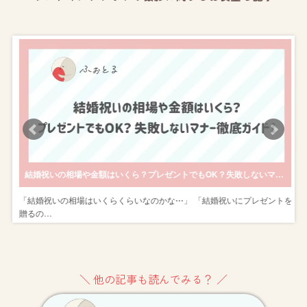
きのポージングも紹介
結婚祝いの相場や金額はいくら？プレゼントでもOK？失敗しないマナー徹底ガイド！
ン
「結婚祝いの相場はいくらくらいなのかな⋯」 「結婚祝いにプレゼントを
贈るの…
＼ 他の記事も読んでみる？ ／