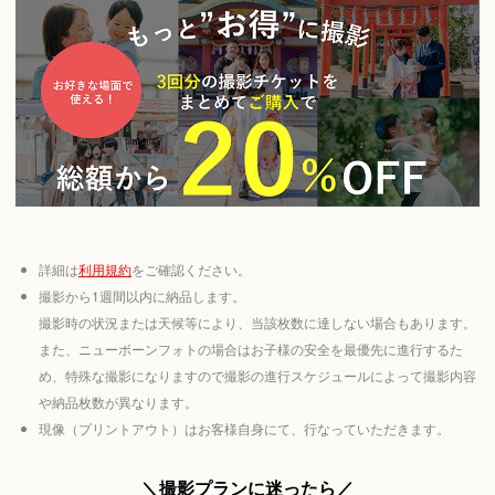
詳細は
利用規約
をご確認ください。
撮影から1週間以内に納品します。
撮影時の状況または天候等により、当該枚数に達しない場合もあります。
また、ニューボーンフォトの場合はお子様の安全を最優先に進行するた
め、特殊な撮影になりますので撮影の進行スケジュールによって撮影内容
や納品枚数が異なります。
現像（プリントアウト）はお客様自身にて、行なっていただきます。
＼撮影プランに迷ったら／