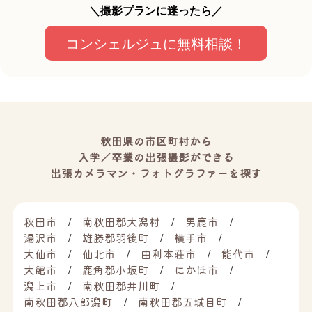
＼撮影プランに迷ったら／
コンシェルジュに無料相談！
秋田県の市区町村から
入学／卒業の出張撮影ができる
出張カメラマン・フォトグラファーを探す
秋田市
南秋田郡大潟村
男鹿市
湯沢市
雄勝郡羽後町
横手市
大仙市
仙北市
由利本荘市
能代市
大館市
鹿角郡小坂町
にかほ市
潟上市
南秋田郡井川町
南秋田郡八郎潟町
南秋田郡五城目町