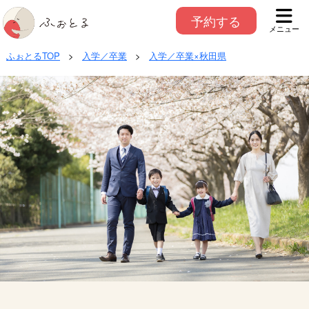
予約する
メニュー
ふぉとるTOP
>
入学／卒業
>
入学／卒業×秋田県