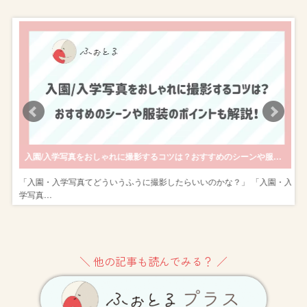
後撮りがおすすめ！
入園/入学写真をおしゃれに撮影するコツは？おすすめのシーンや服装のポイントも解説！
式
「入園・入学写真てどういうふうに撮影したらいいのかな？」 「入園・入
学写真…
＼ 他の記事も読んでみる？ ／