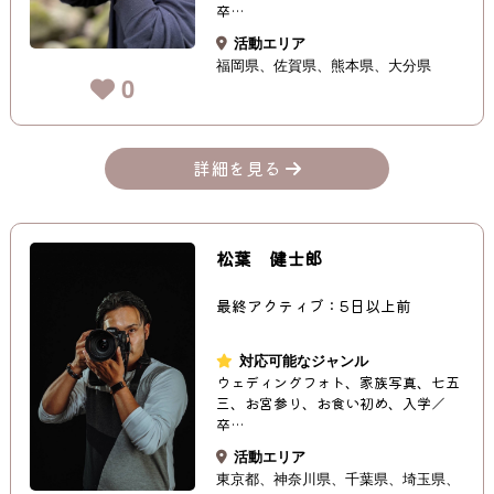
卒…
活動エリア
福岡県
佐賀県
熊本県
大分県
0
詳細を見る
松葉 健士郎
最終アクティブ：5日以上前
対応可能なジャンル
ウェディングフォト、家族写真、七五
三、お宮参り、お食い初め、入学／
卒…
活動エリア
東京都
神奈川県
千葉県
埼玉県