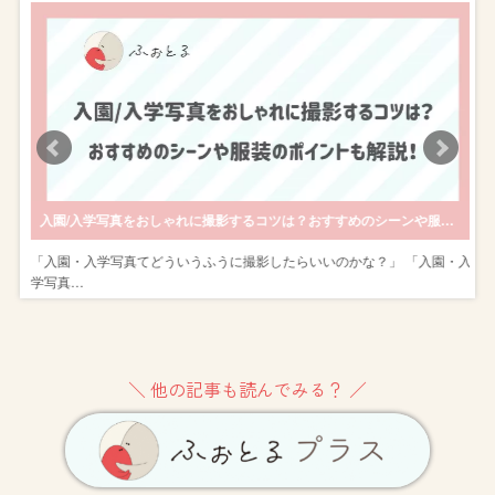
後撮りがおすすめ！
入園/入学写真をおしゃれに撮影するコツは？おすすめのシーンや服装のポイントも解説！
式
「入園・入学写真てどういうふうに撮影したらいいのかな？」 「入園・入
学写真…
＼ 他の記事も読んでみる？ ／