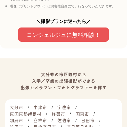
現像（プリントアウト）はお客様自身にて、行なっていただきます。
＼撮影プランに迷ったら／
コンシェルジュに無料相談！
大分県の市区町村から
入学／卒業の出張撮影ができる
出張カメラマン・フォトグラファーを探す
大分市
中津市
宇佐市
東国東郡姫島村
杵築市
国東市
別府市
臼杵市
佐伯市
日田市
竹田市
豊後高田市
速見郡日出町