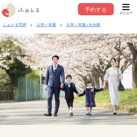
予約する
メニュー
ふぉとるTOP
>
入学／卒業
>
入学／卒業×大分県