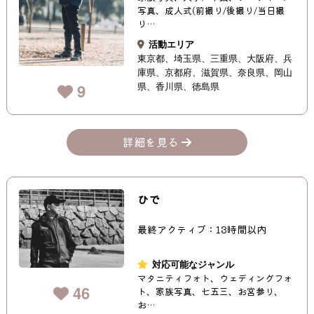
写真、成人式(前撮り/後撮り/当日撮
り…
活動エリア
東京都
埼玉県
三重県
大阪府
兵
庫県
京都府
滋賀県
奈良県
岡山
県
香川県
徳島県
9
詳細を見る
ひで
最終アクティブ：13時間以内
対応可能なジャンル
マタニティフォト、ウェディングフォ
46
ト、家族写真、七五三、お宮参り、
お…