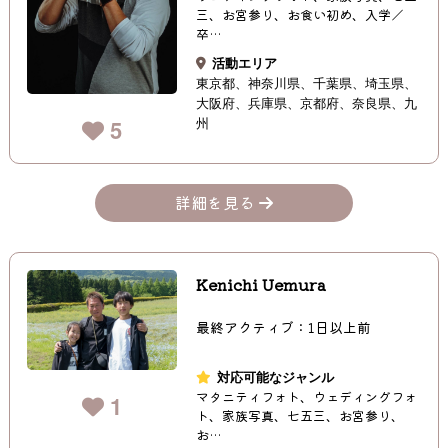
三、お宮参り、お食い初め、入学／
卒…
活動エリア
東京都
神奈川県
千葉県
埼玉県
大阪府
兵庫県
京都府
奈良県
九
州
5
詳細を見る
Kenichi Uemura
最終アクティブ：1日以上前
対応可能なジャンル
マタニティフォト、ウェディングフォ
1
ト、家族写真、七五三、お宮参り、
お…