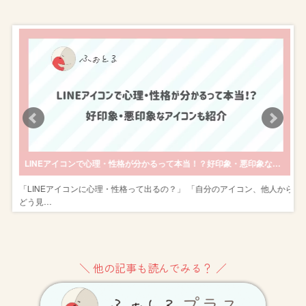
ビスやスタジオを紹介
LINEアイコンで心理・性格が分かるって本当！？好印象・悪印象なアイコンも紹介
ス
「LINEアイコンに心理・性格って出るの？」 「自分のアイコン、他人から
どう見…
＼ 他の記事も読んでみる？ ／