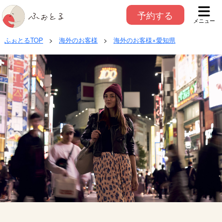
予約する
メニュー
ふぉとるTOP
>
海外のお客様
>
海外のお客様×愛知県