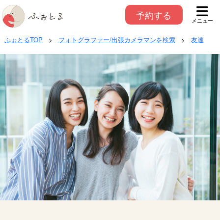
予約する
メニュー
ふぉとるTOP
>
フォトグラファー/出張カメラマンを検索
>
友達