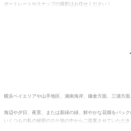
ポートレートやスナップの撮影はお任せください！
-+-+-+-+-+-+-+-+-+-
✔ プロフィール写真、ご自身の記念、カップルフォト、記念日
✔ 子供達の日常、家族行事、お祝い事、記念日...
-+-+-+-+-+-+-+-+-+-
写真という一枚のキャンパスを通して、あなたの素敵な表情
横浜ベイエリアや山手地区、湘南海岸、鎌倉方面、三浦方面..
海辺や夕日、夜景、または新緑の緑、鮮やかな花畑をバック
いくつもの私の秘密のロケ地の中からご提案させていただき