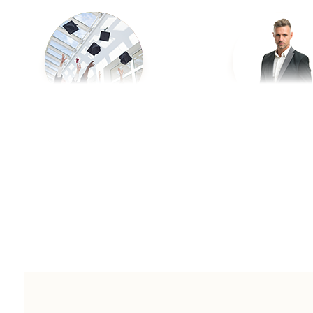
入学／卒業
プロフィール写
友達
長寿／還暦