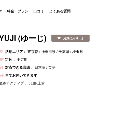
す
料金・プラン
口コミ
よくある質問
YUJI (ゆーじ)
お気に入り：
2
活動エリア：
東京都
神奈川県
千葉県
埼玉県
定休：
不定期
対応できる言語：
日本語
/
英語
車でお伺いできます
最終アクティブ：
5日以上前