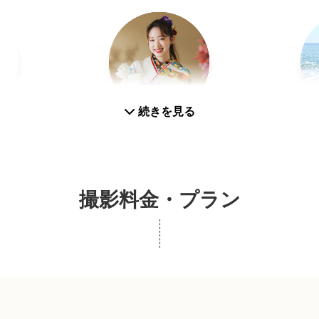
続きを見る
真
成人式(前撮り/後撮り/当日撮り)
撮影料金・プラン
SNS用