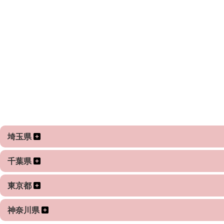
あのバスケで有名な聖地も、ご提案可能です
★もちろんクライアント様ご指定の場所にも喜んでお伺いい
ご指名、お待ちしております！
埼玉県
千葉県
東京都
神奈川県