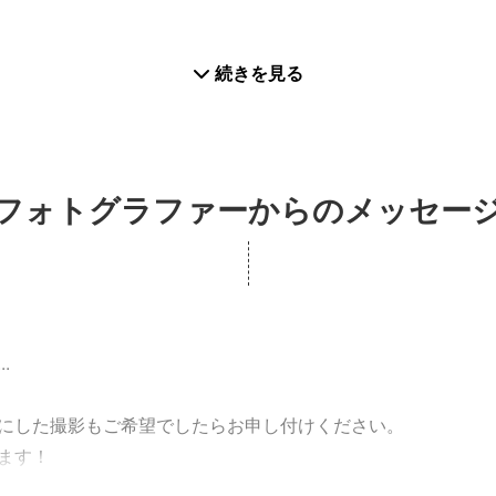
続きを見る
、インスタなどSNS用、ポートフォリオサイト掲載用...
フォトグラファーからのメッセー
、輝きを描き、形にさせて頂きます！
.
にした撮影もご希望でしたらお申し付けください。
ます！