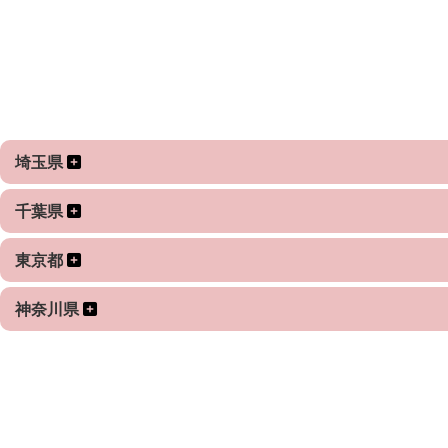
★七五三
お客様に満足していただくためにも、
堅苦しい写真ではなく、自然な笑顔を引き出し、
撮影前にはしっかりとカウンセリングをして
お子様の成長を感じられるような写真にします。
始めます。
着物を着ていたり、普段と違う雰囲気で
とても疲れやすかったり緊張してしまうので
埼玉県
小さなお子様は、いつもと違う雰囲気や、カメラを
できるだけ短時間で、を心掛けています！
向けられることによって緊張してしまうので
千葉県
すこしずつ距離を縮めながらの撮影になります。
★ ウエディングフォト
東京都
お子様のペースで撮影することを心がけています。
結婚式の前撮りなど１０件以上、個人で
撮影をしてきました！
神奈川県
また、コミュニケーションも大切にしているので
ポージングが苦手な方もしっかり位置など
明るく楽しく話しやすく！をモットーに
お伝えいたします。
接しやすい空気作りをしています。
★ マタニティフォト
撮影に関して、
マタニティ専門スタジオでの経験が