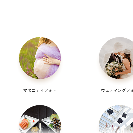
ありますので是非お任せ下さい！
○こういう雰囲気で撮りたい
○お肌が綺麗に見えるようにしてほしい
★ 宣材写真、プロフィール写真やその他
ご希望のスタイルでの写真
など、御要望があればぜひお伝えください！
少し雰囲気を出したような写真も得意です！
また、顔を写さない写真も得意です！
【得意な撮影】
顔が写るのが苦手な方もご安心ください ´-
⬛︎ナチュラルな雰囲気のお写真
---
マタニティフォト
ウェディングフ
自然光の中で撮影するのが得意です。
撮影した写真はとても好評で、
ロケーション撮影が一番オススメです！
お散歩したりしながら良いところを見つけて
○うちの子、こんな表情するんだ！と
撮影します。
びっくりしました！
○撮ってほしいイメージ以上に良すぎて、