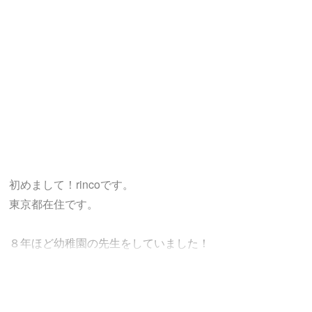
初めまして！rincoです。
東京都在住です。
８年ほど幼稚園の先生をしていました！
子どもたちをはじめ、皆さんの笑顔を
引き出したりするのが得意です！