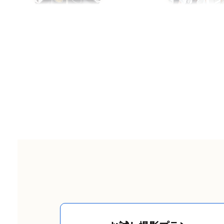
⬛︎SNSなどのプロフィール画像
お願いしてよかった。
○雰囲気最高すぎて、写真を見てテンション
その方の魅力的な表情や角度を引き出し
上がった！最高の思い出になりました。
お食い初め
入学／卒業
お友達に撮ってもらったような雰囲気や、
○子どもたちの伸び伸びとした表情や成長を
異性から人気の出るようなお写真を撮影します。
感じられる写真だった。
マッチングアプリ用も撮影できます！
と、色々な嬉しいお声を頂いています。
カフェなどご指定いただいても◯
⬛︎その他、お客様の御要望に沿って撮影
【撮影可能な日程】
友達
長寿／還暦
例えば、
土、日、月で毎週お受けしています。
・かっこよく撮って欲しい
【 お断りしている撮影 】
・この写真のように撮って欲しい
肌の露出が多いもの