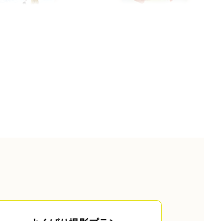
スナップ写真
カップルフォト
旅行
成人式(前撮り/後撮り/当日撮り)