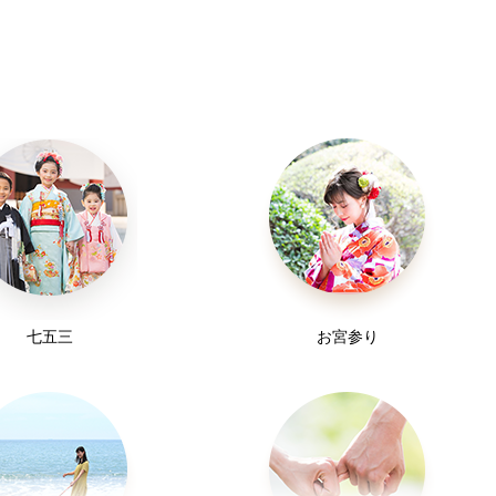
七五三
お宮参り