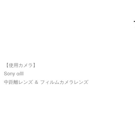
小さなお子様がいて不安な方もお任せ下さい！
撮影させていただいた方々からは、
「子どもと仲良くなって、帰りには
いかないで！と泣いてしまうくらいでした」
「柔らかい雰囲気で落ち着いて撮影が
できました」
【使用カメラ】
「たくさん話してくれて嬉しかったです」
Sony αIII
「しっかりイメージを聞いてくれて要望に
中距離レンズ ＆ フィルムカメラレンズ
沿うように努力してくれました」
「写真バチバチにいいですね！」
【撮影可能ジャンル】
など、たくさん嬉しいお言葉を
★ キッズ&ファミリーフォト
いただいております！
幼稚園教諭時代のノウハウを生かし
楽しく撮影します！