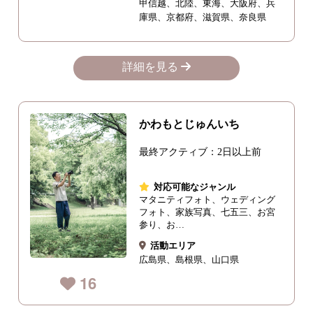
甲信越
北陸
東海
大阪府
兵
庫県
京都府
滋賀県
奈良県
詳細を見る
かわもとじゅんいち
最終アクティブ：2日以上前
対応可能なジャンル
マタニティフォト、ウェディング
フォト、家族写真、七五三、お宮
参り、お…
活動エリア
広島県
島根県
山口県
16