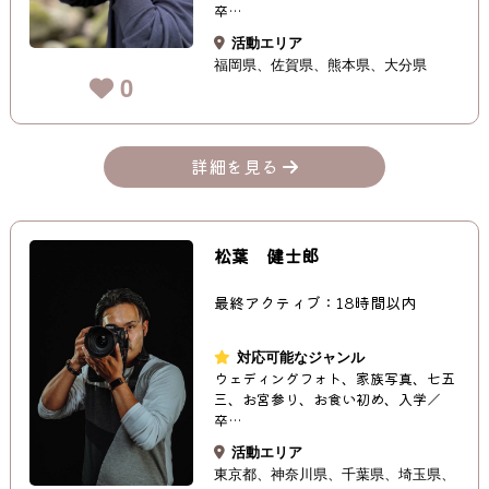
卒…
活動エリア
福岡県
佐賀県
熊本県
大分県
0
詳細を見る
松葉 健士郎
最終アクティブ：18時間以内
対応可能なジャンル
ウェディングフォト、家族写真、七五
三、お宮参り、お食い初め、入学／
卒…
活動エリア
東京都
神奈川県
千葉県
埼玉県