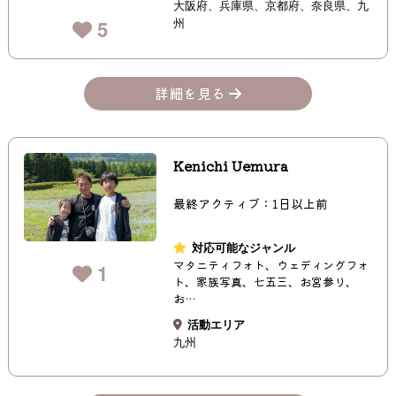
大阪府
兵庫県
京都府
奈良県
九
州
5
詳細を見る
Kenichi Uemura
最終アクティブ：1日以上前
対応可能なジャンル
マタニティフォト、ウェディングフォ
1
ト、家族写真、七五三、お宮参り、
お…
活動エリア
九州