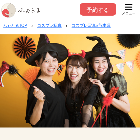
予約する
メニュー
ふぉとるTOP
>
コスプレ写真
>
コスプレ写真×熊本県