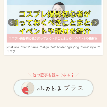
場合の費用とは？
コスプレ撮影初心者が知っておくべきことまとめ！イベントや機材を紹介
]
[chat face="man1" name="" align="left" border="gray" bg="none" style=""]
コスプ…
＼ 他の記事も読んでみる？ ／