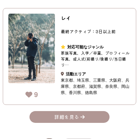
レイ
最終アクティブ：3日以上前
対応可能なジャンル
家族写真、入学／卒業、プロフィール
写真、成人式(前撮り/後撮り/当日撮
り…
活動エリア
東京都
埼玉県
三重県
大阪府
兵
庫県
京都府
滋賀県
奈良県
岡山
県
香川県
徳島県
9
詳細を見る