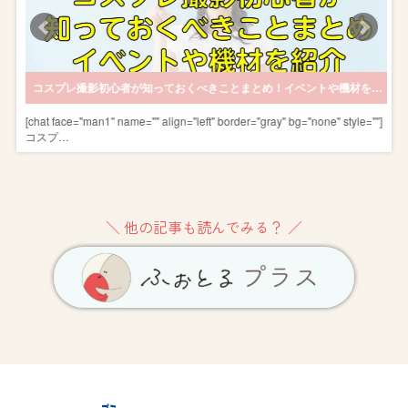
場合の費用とは？
コスプレ撮影初心者が知っておくべきことまとめ！イベントや機材を紹介
]
[chat face="man1" name="" align="left" border="gray" bg="none" style=""]
コスプ…
＼ 他の記事も読んでみる？ ／