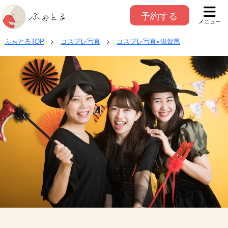
予約する
メニュー
ふぉとるTOP
>
コスプレ写真
>
コスプレ写真×滋賀県