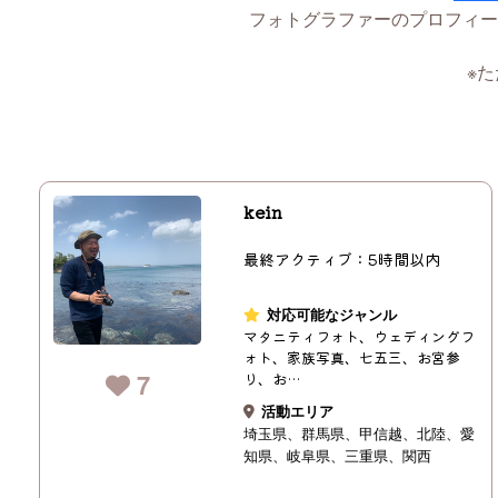
フォトグラファーのプロフィー
※
kein
最終アクティブ：5時間以内
対応可能なジャンル
マタニティフォト、ウェディングフ
ォト、家族写真、七五三、お宮参
7
り、お…
活動エリア
埼玉県
群馬県
甲信越
北陸
愛
知県
岐阜県
三重県
関西