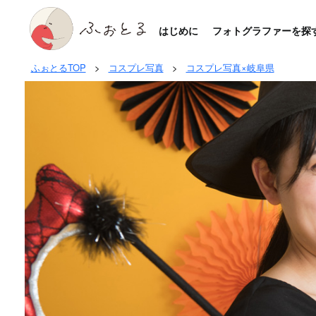
はじめに
フォトグラファーを探
ふぉとるTOP
>
コスプレ写真
>
コスプレ写真×岐阜県