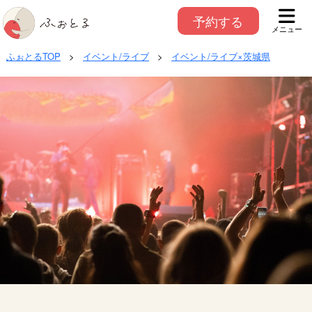
予約する
メニュー
ふぉとるTOP
>
イベント/ライブ
>
イベント/ライブ×茨城県