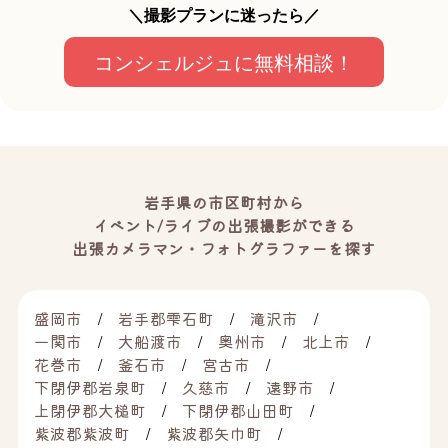
＼撮影プランに迷ったら／
コンシェルジュに無料相談！
岩手県の市区町村から
イベント/ライブの出張撮影ができる
出張カメラマン・フォトグラファーを探す
盛岡市
岩手郡雫石町
滝沢市
一関市
大船渡市
奥州市
北上市
花巻市
釜石市
宮古市
下閉伊郡岩泉町
久慈市
遠野市
上閉伊郡大槌町
下閉伊郡山田町
紫波郡紫波町
紫波郡矢巾町