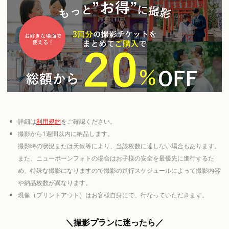
詳細は
利用規約
をご確認ください。
撮影から1週間以内に納品します。
撮影時の状況または天候等により、当該枚数に達しない場合もあります。
また、ニューボーンフォトの場合はお子様の安全を最優先に進行するた
め、特殊な撮影になりますので撮影の進行スケジュールによって撮影内容
や納品枚数が異なります。
現像（プリントアウト）はお客様自身にて、行なっていただきます。
＼撮影プランに迷ったら／