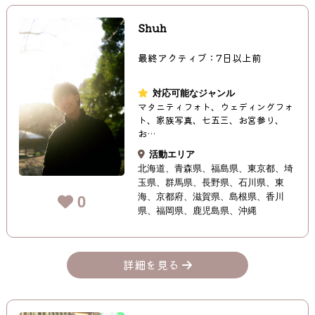
Shuh
最終アクティブ：7日以上前
対応可能なジャンル
マタニティフォト、ウェディングフォ
ト、家族写真、七五三、お宮参り、
お…
活動エリア
北海道
青森県
福島県
東京都
埼
玉県
群馬県
長野県
石川県
東
海
京都府
滋賀県
島根県
香川
0
県
福岡県
鹿児島県
沖縄
詳細を見る