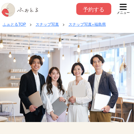
予約する
メニュー
ふぉとるTOP
>
スナップ写真
>
スナップ写真×福島県