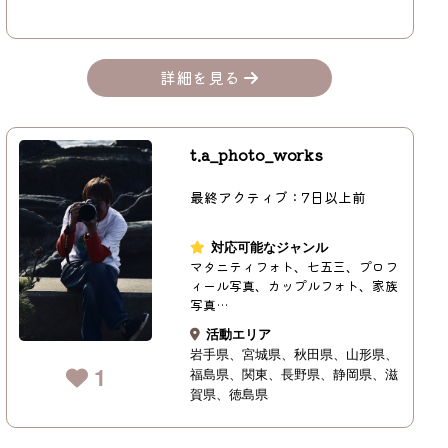
詳細を見る
t.a_photo_works
最終アクティブ：7日以上前
対応可能なジャンル
マタニティフォト、七五三、プロフ
ィール写真、カップルフォト、家族
写真…
活動エリア
岩手県
宮城県
秋田県
山形県
1
福島県
関東
長野県
静岡県
滋
賀県
徳島県