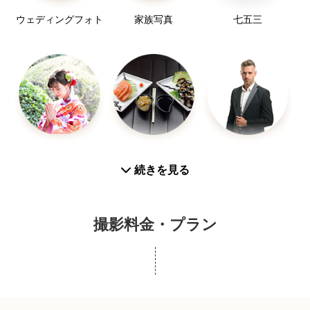
ウェディングフォト
家族写真
七五三
【使用機材】
メイン機: Nikon Z9
サブ機: Nikon Z6II
レンズ: NIKKOR Z 14-24mm f/2.8 S
レンズ: NIKKOR Z 24-70mm f/2.8 S
レンズ: NIKKOR Z 70-200mm f/2.8 VR S
お宮参り
お食い初め
プロフィール写真
続きを見る
レンズ: NIKKOR Z 50mm f/1.2 S
レンズ: NIKKOR Z 85mm f/1.8 S
レンズ: AF-S NIKKOR 300mm f/2.8G ED VR II
撮影料金・プラン
カップルフォト
友達
SNS用