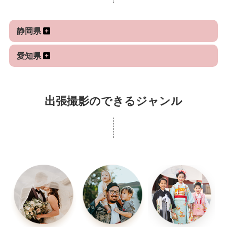
（スポンサー企業様依頼）
○幼稚園・保育園・こども園でのスクールフォト撮影
静岡県
○サッカーの撮影 (キッズ〜社会人）
○バスケットボールの撮影（高校生県大会決勝等）
愛知県
○野球・ソフトボールの撮影（小・中学生全国大会
等）
○リバーSUPを併走するダッキーから撮影
出張撮影のできるジャンル
○インターナショナルスクールの撮影
○スイミングスクールの撮影
○エステサロンの撮影
○ウェディングフォト撮影
○七五三撮影
○カップルフォト撮影
○ファミリーフォト撮影
○プロフィール写真撮影
○各種スクール・イベントフォトの撮影