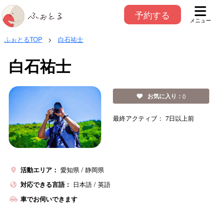
予約する
メニュー
ふぉとるTOP
>
白石祐士
白石祐士
お気に入り：
0
最終アクティブ：
7日以上前
活動エリア：
愛知県
静岡県
対応できる言語：
日本語
/
英語
車でお伺いできます