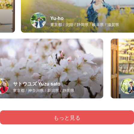
Yu-ho
東京都
北陸
静岡県
岐阜県
滋賀県
サトウユズ Yuzu sato
東京都
神奈川県
新潟県
静岡県
もっと見る