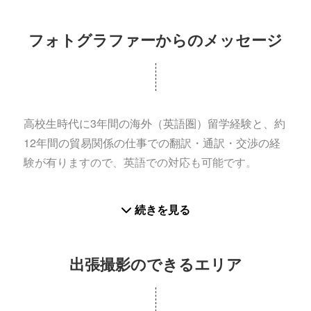
ットサルチームのオフィシャルカメラマンとして5シ
ーズン目となり、スポーツ全般（屋内での撮影も
フォトグラファーからのメッセージ
可）の撮影が可能です。
ウェディングフォト、カップルフォト、ファミリー
フォトやプロフィール写真等の撮影では屋外・屋内
問わず大型のソフトボックス（スタンドを使った大
高校生時代に3年間の海外（英語圏）留学経験と、約
型のストロボ）を使用した本格的な撮影も可能で
12年間の貿易関係の仕事での翻訳・通訳・交渉の経
す。
験が有りますので、英語での対応も可能です。
お客様の想いを第一に、その瞬間のベストを尽くし
続きを見る
これまでの実績
て撮影することをお約束いたします。
○Fリーグ/プロフットサルチームのオフィシャルカメ
ラマン（5シーズン目）
出張撮影のできるエリア
○東京オリンピック/パラリンピック 聖火ランナーの
撮影（スポンサー企業様依頼）
○Jリーグの撮影及びチャリティーイベントの撮影