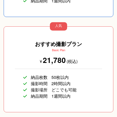
納品期間
1週間以内
人気
ペットフォト
旅行
イベント/ライブ
おすすめ撮影プラン
Basic Plan
21,780
¥
(税込)
納品枚数
50枚以内
撮影時間
2時間以内
撮影場所
どこでも可能
コスプレ写真
企業向け写真
物撮り(小物/食べ物/
納品期間
1週間以内
ファッション)