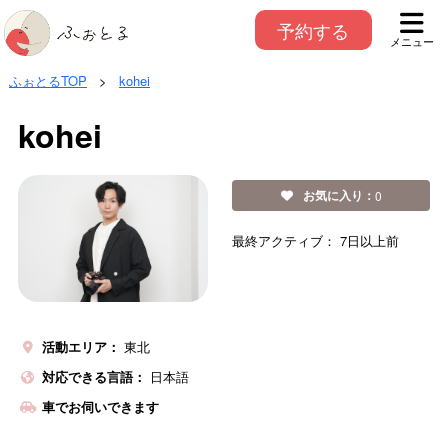
予約する
メニュー
ふぉとるTOP
>
kohei
kohei
お気に入り：
0
最終アクティブ：
7日以上前
活動エリア：
東北
対応できる言語：
日本語
車でお伺いできます