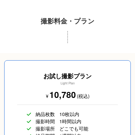
撮影料金・プラン
入学／卒業
成人式(前撮り/後撮
カップルフォト
り/当日撮り)
お試し撮影プラン
Light Plan
10,780
¥
(税込)
納品枚数
10枚以内
友達
長寿／還暦
SNS用
撮影時間
1時間以内
撮影場所
どこでも可能