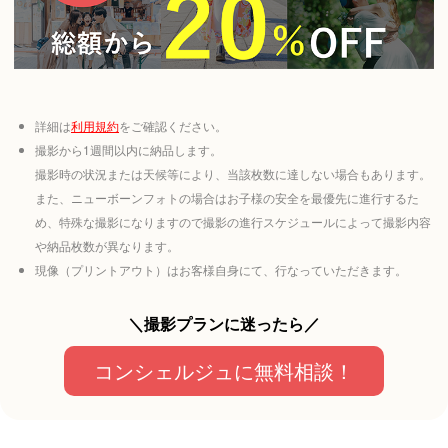
詳細は
利用規約
をご確認ください。
撮影から1週間以内に納品します。
撮影時の状況または天候等により、当該枚数に達しない場合もあります。
また、ニューボーンフォトの場合はお子様の安全を最優先に進行するた
め、特殊な撮影になりますので撮影の進行スケジュールによって撮影内容
や納品枚数が異なります。
現像（プリントアウト）はお客様自身にて、行なっていただきます。
＼撮影プランに迷ったら／
コンシェルジュに無料相談！