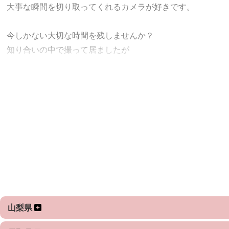
大事な瞬間を切り取ってくれるカメラが好きです。
今しかない大切な時間を残しませんか？
知り合いの中で撮って居ましたが
もっともっとこの気持ちを広げたいと思い始めてみました。
可愛い瞬間を可愛く
綺麗な時間を切り取って
美しい人はより美しく、それなりの人はそれなりに笑
誠心誠意撮らせていただきます。
よろしくお願いします！
山梨県