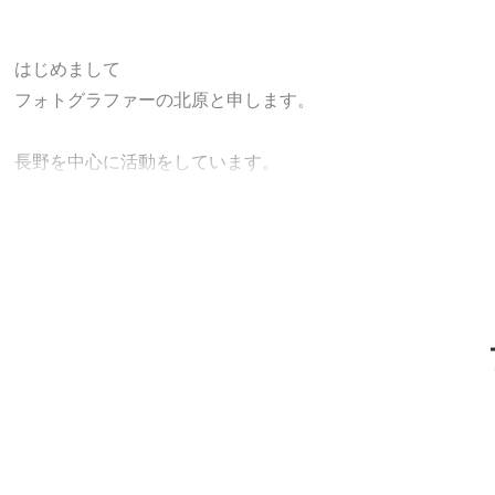
はじめまして
フォトグラファーの北原と申します。
長野を中心に活動をしています。
28歳
カメラはSONY ‪α‬7Ⅲ
フィルムカメラを少々