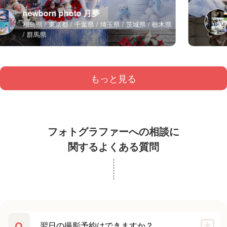
newborn photo 月夢
福島県
東京都
千葉県
埼玉県
茨城県
栃木県
群馬県
もっと見る
フォトグラファーへの相談に
関するよくある質問
Q
翌日の撮影予約はできますか？