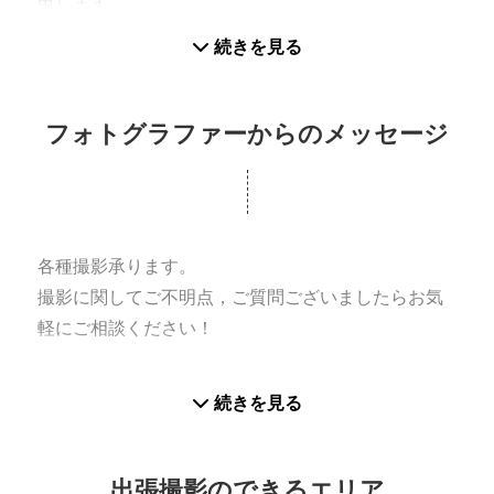
申します。
以前都内スタジオに勤務しており、プロの現場で
続きを見る
様々な撮影を経験してきました！
ロケーション撮影やスタジオでの撮影など幅広く対
応しております。
フォトグラファーからのメッセージ
各種撮影承ります。
撮影に関してご不明点，ご質問ございましたらお気
軽にご相談ください！
続きを見る
出張撮影のできるエリア