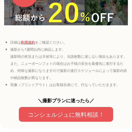
詳細は
利用規約
をご確認ください。
撮影から1週間以内に納品します。
撮影時の状況または天候等により、当該枚数に達しない場合もあります。
また、ニューボーンフォトの場合はお子様の安全を最優先に進行するた
め、特殊な撮影になりますので撮影の進行スケジュールによって撮影内容
や納品枚数が異なります。
現像（プリントアウト）はお客様自身にて、行なっていただきます。
＼撮影プランに迷ったら／
コンシェルジュに無料相談！