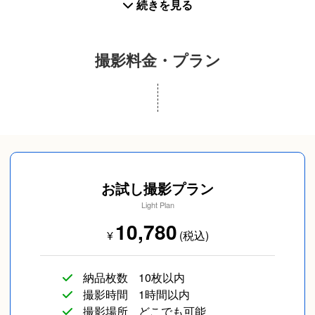
続きを見る
撮影料金・プラン
スナップ写真
カップルフォト
友達
お試し撮影プラン
Light Plan
10,780
¥
(税込)
長寿／還暦
SNS用
旅行
納品枚数
10枚以内
撮影時間
1時間以内
撮影場所
どこでも可能