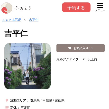
予約する
メニュー
ふぉとるTOP
>
吉平仁
吉平仁
お気に入り：
1
最終アクティブ：
7日以上前
活動エリア：
群馬県
甲信越
富山県
定休：
不定期