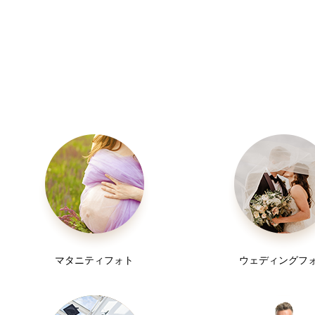
【データ納品】
撮影日翌日〜１週間以内に納品いたします。
【レタッチ】
お渡しする写真はLightroomにてレタッチをさせていただ
修正など必要な場合は、プランにより相談可能です。
【その他】
撮影の小物など必要なものは、ご自身でご持参くださいませ
照明が必要な場合は、プランや内容によってご用意させてい
マタニティフォト
ウェディングフ
＊＊＊＊＊＊＊
撮影に至る経緯や思いなど、些細なことでも大丈夫ですので