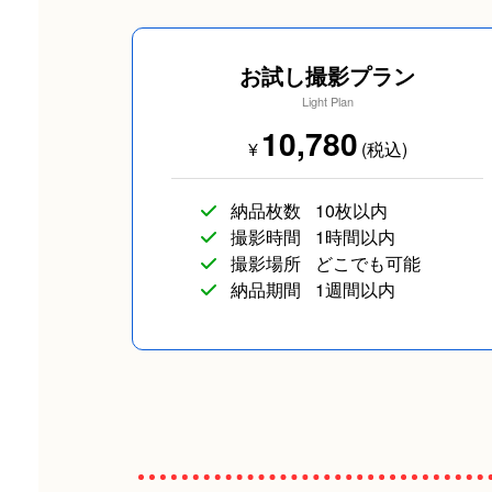
お試し撮影プラン
Light Plan
10,780
¥
(税込)
企業向け写真
物撮り(小物/食べ物/フ
納品枚数
10枚以内
撮影時間
1時間以内
撮影場所
どこでも可能
納品期間
1週間以内