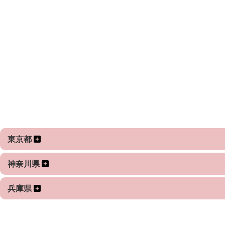
家族写真、プロフィール写真、イベント写真、ウェディング前
撮影に関するご相談はお気軽におたずねください。
ふぉとるの撮影で出会った方とも様々なエピソードがありま
ワークショップの撮影依頼で、登壇していた方が10数年前
過去の作品をポートフォリオに載せておりますので、ご覧い
故郷が同じでしかも住んでいた場所が通りを挟んで向こう側
載せていない写真もありますので、こんな写真が撮りたい！
ぜひ撮りたい写真のイメージをお伝えくださいませ！
撮影をしている最中の会話も一緒に楽しめたら嬉しいです！
写真を通して、新しい出会いが広がることを願っております
納品データ↓
Lightroomでのレタッチをしての納品を主にしております。
※色味などは撮影時にご相談します。
＊＊＊＊＊撮影情報＊＊＊＊＊
東京都
対応可能なエリアはプロフィール欄をごらんください。
デザインの仕事もしておりますので、ご要望に応じた写真の
神奈川県
そちらもお気軽にご相談ください。
記載以外でも対応可能な時もありますのでご相談くださいま
兵庫県
【撮影予約】
平日でも土日でもスケジュールの調整が可能です。（撮影日