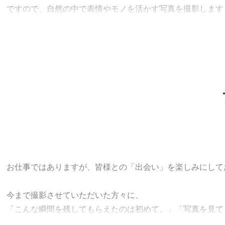
ですので、自然の中で表情やモノを活かす写真を撮影します
公園など緑のある場所や海を背景にさわやかな写真、夕焼け
ロケ地もいろいろと知っているので、お気軽にご相談くださ
舞台やコンサートの撮影も多く携わってきたので、その瞬間
ファミリーやプロフィール撮影等に加え、表現者（歌手, ダンサ
また、店舗の写真やワークショップや公演の写真、ブツ撮り
私が大事にしていることが、「出会い」です。
カメラマンとご依頼者さまとの出会いから生まれるこの世に
私が旅で出会う風景のように、その時にしか感じられない瞬
お仕事ではありますが、皆様との「出会い」を楽しみにして
カメラマンとして、皆様のかけがえのない「出会い」の瞬間
今まで撮影させていただいた方々に、
カメラマン歴は20年。
「こんな瞬間を残してもらえたのは初めて。」「写真を見て
私が本当に素敵だなと思う瞬間を共に残すことができたこと