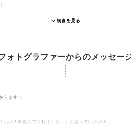
！
の時間に幻想的な写真など、様々な要望にお応えします。
続きを見る
い。
を切り抜く技術に評価をいただいております。
ー, タレント, etc）の方々から撮影のご依頼をいただいて
フォトグラファーからのメッセー
もお引き受けできます。
ひとつしかない作品。
間を写真に残す。
おります！
を写真に残したいと思っています。
くれた人が喜んでくれました。」と言っていただき、
にいつも感動しています。