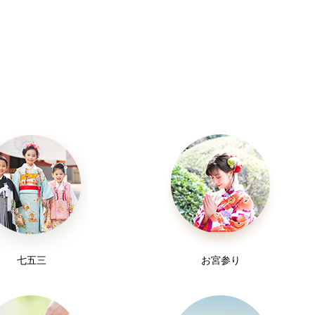
七五三
お宮参り