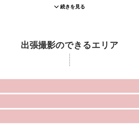
撮り、販促用グッズ製作撮影、商品物撮りなど、様々なシ
続きを見る
す。
に会ったことがある人だったとか、
ただけますと幸いです。
だったりとか（笑）
などのメッセージをいただけましたら、サンプル写真をお見せ
出張撮影のできるエリア
！
レタッチが可能です。
せ。
の前日でも予定が合えばお引き受けできます。）