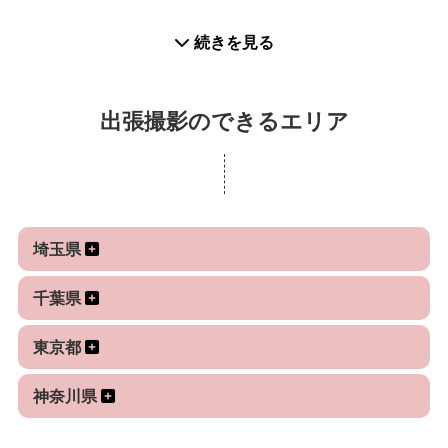
ご提供できます！
レビューによるお客様の声
続きを見る
---------------------------------------------------------------------------
【撮影調整について】
---------
事前にお客様とご相談を設けております。ご希望の
できあがった写真はどれも本当に素敵で、また大切
出張撮影のできるエリア
お時間は、先行順とさせて
な思い出を形に残すことができ、
いただきますが、お気軽に何でもご相談下さい。
嬉しく思っています。個人的には、写真が苦手な両
親の柔らかい表情を切り取って
【撮影場所について】
いただけたことが、とても嬉しかったです。
撮影禁止の場所や撮影許可が必要な場合もあります
埼玉県
この方にお任せすれば、絶対に満足する写真がいた
ので事前にご相談ください。
だける！と信頼しているフォト
神社様はご祈祷中NGの場所が多いですが、稀に撮影
千葉県
グラファーさんです。今後とも、家族写真の撮影の
できることもございます。
際にはよろしくお願いいたします。
東京都
事前にご確認ください。
---------------------------------------------------------------------------
---------
神奈川県
【撮影内容について】
ありがとうございました！！見てて、嬉しくて楽し
ご依頼の際には、撮影場所と人数をご記載くださ