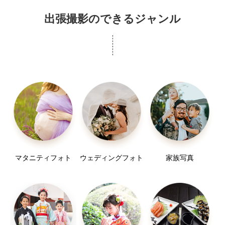
くて、なんだか涙が出そうになる
い。当日に、現地の撮影
くらい素敵なお写真ばかりで！！本当にありがとう
出張撮影のできるジャンル
スポットの提案と相談を行ってから撮影を開始しま
ございます！！和傘や紙風船の
す。
シーンはほんとにもう笑顔満開で笑い声が聞こえて
きそうですね！！
【施設利用料・入場料について】
撮影の時間自体もとても楽しかったです！！予約さ
恐れ入りますが、入場に際し施設利用料等が発生す
せて頂く前から、予約後も、当日も、
る場合には、
その後も、金子さんとても親切で優しくて丁寧に接
フォトグラファー分についても、ご負担をお願い申
してくださって本当に嬉しかった
し上げます。
ですし安心できました。本当に本当にありがとうご
ざいました！！！
----
---------------------------------------------------------------------------
マタニティフォト
ウェディングフォト
家族写真
--------
所持機材
七五三のお写真取りをしていただきました。お写真
◆使用機材
用のアイテムや子どもをあやす
【カメラ】
小道具もご準備いただき、こどもは終始安心してご
Canon EOS R6 MarkII