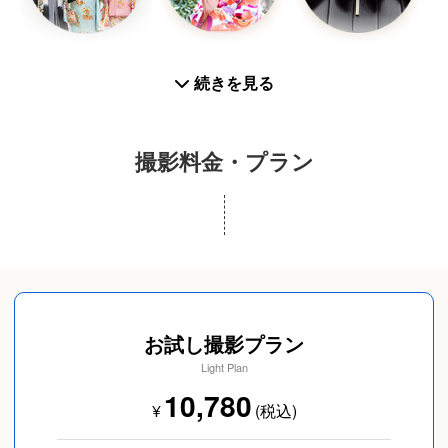
機嫌にすごせました。おかげ様
Canon EOS R6
で思い出にのこる大変素敵なお写真になりました！
【レンズ】
また是非お願いしたいです。
七五三
お宮参り
お食い初め
RF135mm F1.8L
続きを見る
有り難うございました。
EF24-70mmF2.8L
---------------------------------------------------------------------------
EF85mmF1.2L
---------
RF70-200mmF2.8L
撮影料金・プラン
娘の7歳の七五三の撮影でお世話になりました。
RF35mmF1.8 MACRO
初めての撮影場所とのことで事前にロケハンして下
RF50mmF1.8
さったり、とても丁寧な撮影を
【ストロボ】
して下さいました。本当にありがとうございまし
SPEEDLITE 600EX-RT, 430EXIII-RT
入学／卒業
プロフィール写真
成人式(前撮り/後撮
た。
り/当日撮り)
TRANSMITTER ST-E3-RT
また機会があれば是非お願いしたいと思います。
【その他】
---------------------------------------------------------------------------
お試し撮影プラン
ジンバル DJI RS3 mini
---------
Light Plan
→ リール用の編集も行います！
七五三・お宮参りを併せて撮影して頂きました。子
10,780
¥
(税込)
ども2人の準備等で時間がかかって