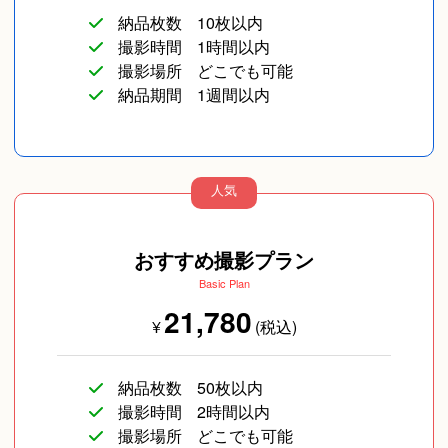
しまったのですが、快くコミュニケーションを取っ
納品枚数
10枚以内
て頂いて、ありがたかったです！
スナップ写真
カップルフォト
友達
撮影時間
1時間以内
動き回る子どもの表情をよく捉えて、素敵な写真を
撮影場所
どこでも可能
たくさん納品して下さいました。
納品期間
1週間以内
よく行くお寺での撮影だったのですが、金子さんが
下見をして下さったおかげで、
自分たちでは普段撮らないような場所でも撮影が出
人気
来ました。写真のレタッチも
自然光が映える写真で、とても良い記念になりまし
長寿／還暦
SNS用
ペットフォト
た！
おすすめ撮影プラン
---------------------------------------------------------------------------
Basic Plan
---------
21,780
¥
(税込)
納品枚数
50枚以内
撮影時間
2時間以内
撮影場所
どこでも可能
旅行
イベント/ライブ
コスプレ写真