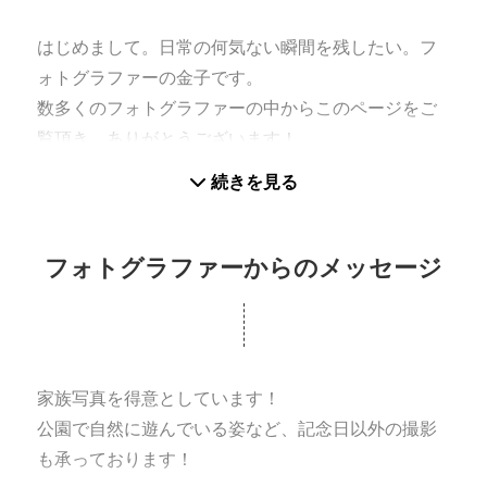
はじめまして。日常の何気ない瞬間を残したい。フ
ォトグラファーの金子です。
数多くのフォトグラファーの中からこのページをご
覧頂き、ありがとうございます！
2019年から活動をしておりますが、カメラ歴は長い
続きを見る
ので、お気軽にご相談ください！
バースディフォト、ファミリーフォト、お宮参り、
フォトグラファーからのメッセージ
七五三が特に多いジャンルです。
今まで250件以上の実績がございますので、お気軽に
お問い合わせください。
家族写真を得意としています！
成人式、プロフィール撮影（SNS等用途）も承って
公園で自然に遊んでいる姿など、記念日以外の撮影
おります。
も承っております！
朝が得意な人向けに、おすすめの朝活撮影プランを