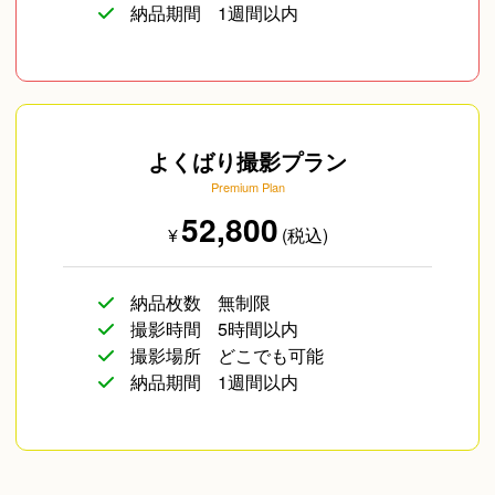
納品期間
1週間以内
よくばり撮影プラン
Premium Plan
企業向け写真
物撮り(小物/食べ物/
52,800
¥
(税込)
ファッション)
納品枚数
無制限
撮影時間
5時間以内
撮影場所
どこでも可能
納品期間
1週間以内