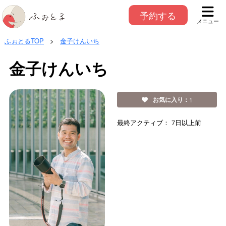
予約する
メニュー
ふぉとるTOP
>
金子けんいち
金子けんいち
お気に入り：
1
最終アクティブ：
7日以上前