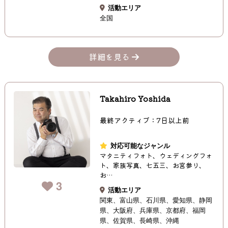
活動エリア
全国
詳細を見る
Takahiro Yoshida
最終アクティブ：7日以上前
対応可能なジャンル
マタニティフォト、ウェディングフォ
ト、家族写真、七五三、お宮参り、
お…
3
活動エリア
関東
富山県
石川県
愛知県
静岡
県
大阪府
兵庫県
京都府
福岡
県
佐賀県
長崎県
沖縄