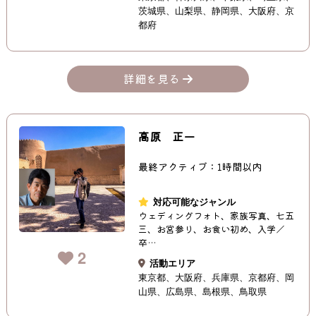
茨城県
山梨県
静岡県
大阪府
京
都府
詳細を見る
高原 正一
最終アクティブ：1時間以内
対応可能なジャンル
ウェディングフォト、家族写真、七五
三、お宮参り、お食い初め、入学／
卒…
2
活動エリア
東京都
大阪府
兵庫県
京都府
岡
山県
広島県
島根県
鳥取県