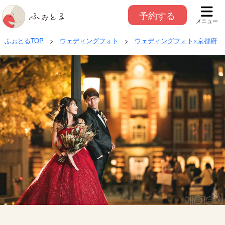
予約する
メニュー
ふぉとるTOP
>
ウェディングフォト
>
ウェディングフォト×京都府