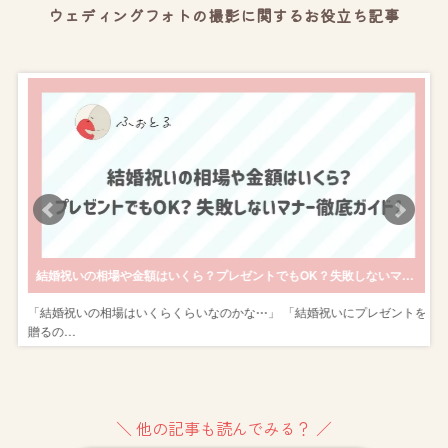
ウェディングフォトの撮影に関するお役立ち記事
きのポージングも紹介
結婚祝いの相場や金額はいくら？プレゼントでもOK？失敗しないマナー徹底ガイド！
ン
「結婚祝いの相場はいくらくらいなのかな⋯」 「結婚祝いにプレゼントを
贈るの…
＼ 他の記事も読んでみる？ ／