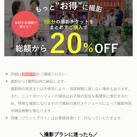
詳細は
利用規約
をご確認ください。
撮影から1週間以内に納品します。
撮影時の状況または天候等により、当該枚数に達しない場合もあります。
また、ニューボーンフォトの場合はお子様の安全を最優先に進行するた
め、特殊な撮影になりますので撮影の進行スケジュールによって撮影内容
や納品枚数が異なります。
現像（プリントアウト）はお客様自身にて、行なっていただきます。
＼撮影プランに迷ったら／