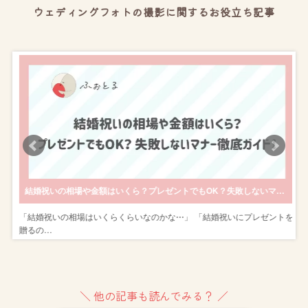
ウェディングフォトの撮影に関するお役立ち記事
きのポージングも紹介
結婚祝いの相場や金額はいくら？プレゼントでもOK？失敗しないマナー徹底ガイド！
ン
「結婚祝いの相場はいくらくらいなのかな⋯」 「結婚祝いにプレゼントを
贈るの…
＼ 他の記事も読んでみる？ ／