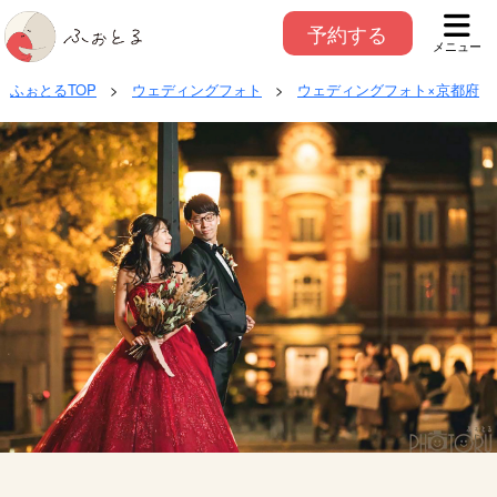
予約する
メニュー
ふぉとるTOP
>
ウェディングフォト
>
ウェディングフォト×京都府