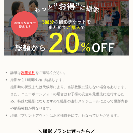
詳細は
利用規約
をご確認ください。
撮影から1週間以内に納品します。
撮影時の状況または天候等により、当該枚数に達しない場合もあります。
また、ニューボーンフォトの場合はお子様の安全を最優先に進行するた
め、特殊な撮影になりますので撮影の進行スケジュールによって撮影内容
や納品枚数が異なります。
現像（プリントアウト）はお客様自身にて、行なっていただきます。
＼撮影プランに迷ったら／