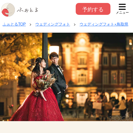
予約する
メニュー
ふぉとるTOP
>
ウェディングフォト
>
ウェディングフォト×鳥取県