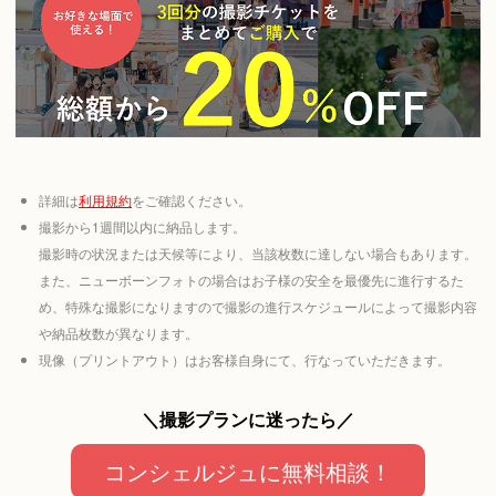
詳細は
利用規約
をご確認ください。
撮影から1週間以内に納品します。
撮影時の状況または天候等により、当該枚数に達しない場合もあります。
また、ニューボーンフォトの場合はお子様の安全を最優先に進行するた
め、特殊な撮影になりますので撮影の進行スケジュールによって撮影内容
や納品枚数が異なります。
現像（プリントアウト）はお客様自身にて、行なっていただきます。
＼撮影プランに迷ったら／
コンシェルジュに無料相談！