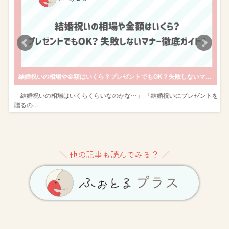
きのポージングも紹介
結婚祝いの相場や金額はいくら？プレゼントでもOK？失敗しないマナー徹底ガイド！
ン
「結婚祝いの相場はいくらくらいなのかな⋯」 「結婚祝いにプレゼントを
贈るの…
＼ 他の記事も読んでみる？ ／