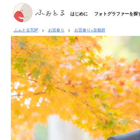
はじめに
フォトグラファーを探
ふぉとるTOP
>
お宮参り
>
お宮参り×京都府