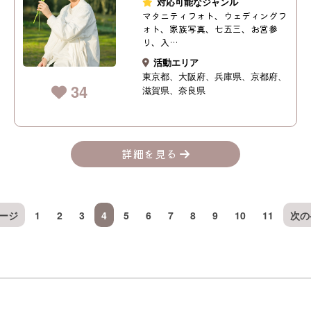
対応可能なジャンル
マタニティフォト、ウェディングフ
ォト、家族写真、七五三、お宮参
り、入…
活動エリア
東京都
大阪府
兵庫県
京都府
34
滋賀県
奈良県
詳細を見る
ージ
1
2
3
4
5
6
7
8
9
10
11
次の