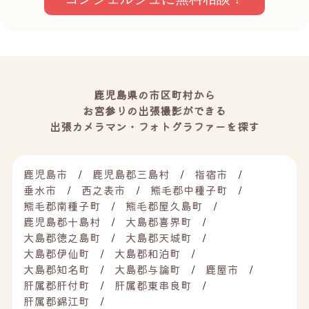
鹿児島県の市区町村から
お宮参りの出張撮影ができる
出張カメラマン・フォトグラファーを探す
鹿児島市
鹿児島郡三島村
指宿市
垂水市
西之表市
熊毛郡中種子町
熊毛郡南種子町
熊毛郡屋久島町
鹿児島郡十島村
大島郡喜界町
大島郡徳之島町
大島郡天城町
大島郡伊仙町
大島郡和泊町
大島郡知名町
大島郡与論町
鹿屋市
肝属郡肝付町
肝属郡東串良町
肝属郡錦江町