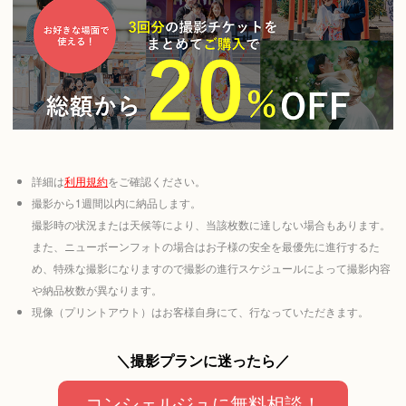
詳細は
利用規約
をご確認ください。
撮影から1週間以内に納品します。
撮影時の状況または天候等により、当該枚数に達しない場合もあります。
また、ニューボーンフォトの場合はお子様の安全を最優先に進行するた
め、特殊な撮影になりますので撮影の進行スケジュールによって撮影内容
や納品枚数が異なります。
現像（プリントアウト）はお客様自身にて、行なっていただきます。
＼撮影プランに迷ったら／
コンシェルジュに無料相談！