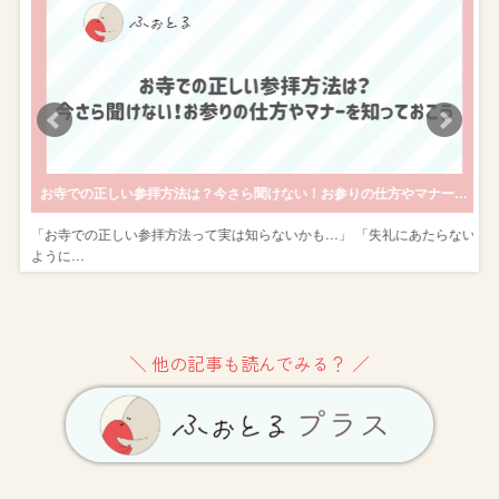
入りの写真を残そう！
お寺での正しい参拝方法は？今さら聞けない！お参りの仕方やマナーを知っておこう
が
「お寺での正しい参拝方法って実は知らないかも…」 「失礼にあたらない
ように…
＼ 他の記事も読んでみる？ ／