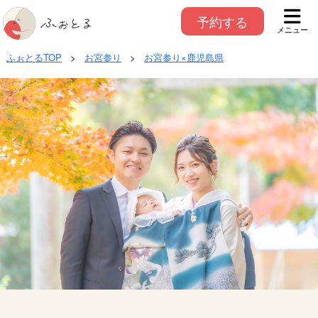
予約する
メニュー
ふぉとるTOP
>
お宮参り
>
お宮参り×鹿児島県