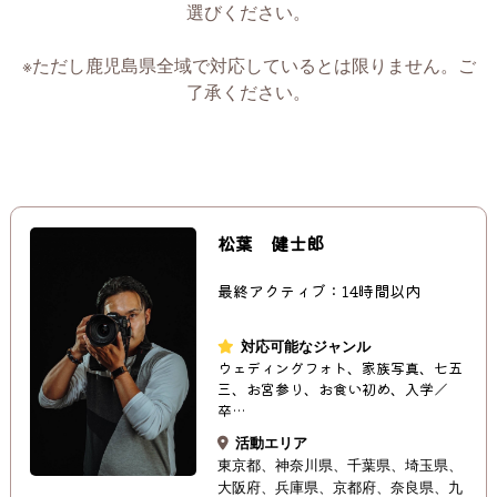
選びください。
※ただし鹿児島県全域で対応しているとは限りません。ご
了承ください。
松葉 健士郎
最終アクティブ：14時間以内
対応可能なジャンル
ウェディングフォト、家族写真、七五
三、お宮参り、お食い初め、入学／
卒…
活動エリア
東京都
神奈川県
千葉県
埼玉県
大阪府
兵庫県
京都府
奈良県
九