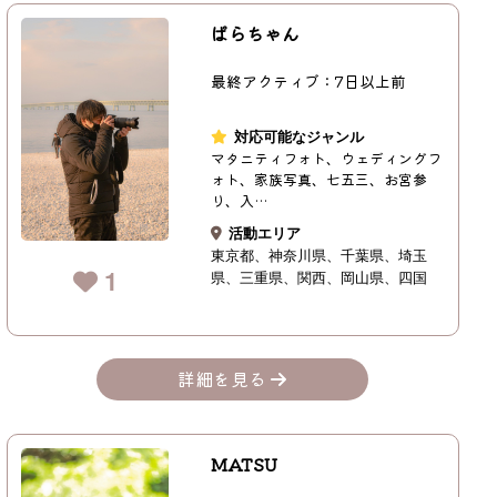
ぱらちゃん
最終アクティブ：7日以上前
対応可能なジャンル
マタニティフォト、ウェディングフ
ォト、家族写真、七五三、お宮参
り、入…
活動エリア
東京都
神奈川県
千葉県
埼玉
1
県
三重県
関西
岡山県
四国
詳細を見る
MATSU