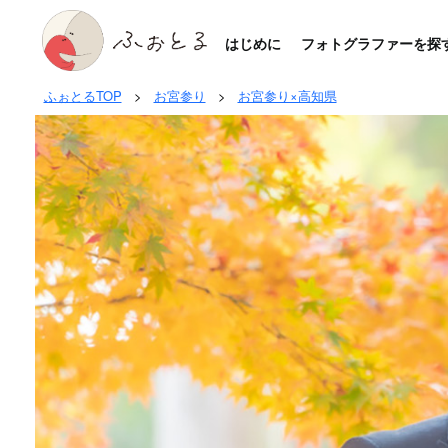
はじめに
フォトグラファーを探
ふぉとるTOP
>
お宮参り
>
お宮参り×高知県