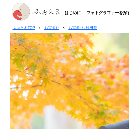
はじめに
フォトグラファーを探
ふぉとるTOP
>
お宮参り
>
お宮参り×秋田県