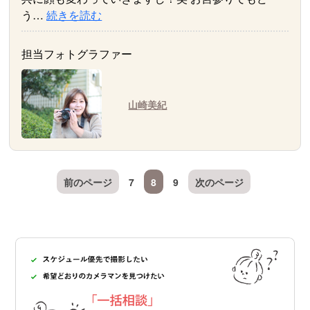
う…
続きを読む
担当フォトグラファー
山崎美紀
前のページ
7
8
9
次のページ