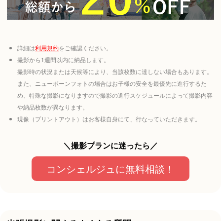
詳細は
利用規約
をご確認ください。
撮影から1週間以内に納品します。
撮影時の状況または天候等により、当該枚数に達しない場合もあります。
また、ニューボーンフォトの場合はお子様の安全を最優先に進行するた
め、特殊な撮影になりますので撮影の進行スケジュールによって撮影内容
や納品枚数が異なります。
現像（プリントアウト）はお客様自身にて、行なっていただきます。
＼撮影プランに迷ったら／
コンシェルジュに無料相談！