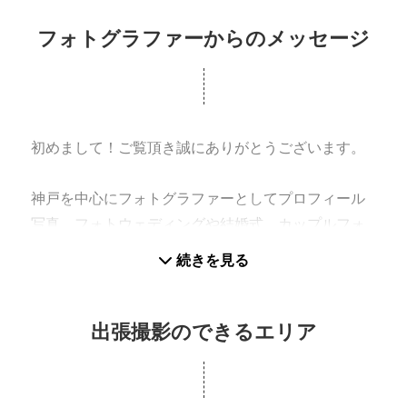
を初め行政、企業様との撮影も多数実施。
フォトグラファーからのメッセージ
過去に俳優活動、音楽活動を行っていた事もあり、
撮る側だけでは無く撮られる側の気持ちに寄り添
う、アーティスト写真、CDジャケット写真、ライブ
撮影、イベント撮影も行う。
初めまして！ご覧頂き誠にありがとうございます。
2020年より東京や関西で写真展開催、イラストレー
神戸を中心にフォトグラファーとしてプロフィール
ターやデザイナーとの共同写真展などを開催。
写真、フォトウェディングや結婚式、カップルフォ
2021年より兵庫県姫路市公認観光PRアンバサダーに
ト、お宮参り、七五三、家族写真等で1000人以上の
続きを見る
就任し、取材撮影や観光雑誌の撮影など多方面の撮
方を撮影させて頂きました。
影も行う。
自社事業として神戸のブライダルサロンとの前撮り
2023年より阪急電鉄の#photo阪急公式アンバサダー
事業を展開しており、他社よりも料金は安く品質の
出張撮影のできるエリア
に就任。
良いサービス、お客様に寄り添うサービスを提供し
2023年、地元明石にBENIYA FILMSを設立。
ております。
2024年、明石にハウススタジオ「BENIYA
また行政、企業様とのお仕事で多方面への広告、HP