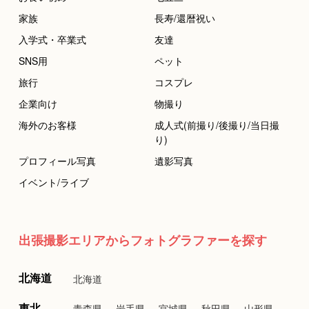
家族
長寿/還暦祝い
入学式・卒業式
友達
SNS用
ペット
旅行
コスプレ
企業向け
物撮り
海外のお客様
成人式(前撮り/後撮り/当日撮
り)
プロフィール写真
遺影写真
イベント/ライブ
出張撮影エリアからフォトグラファーを探す
北海道
北海道
東北
青森県
岩手県
宮城県
秋田県
山形県