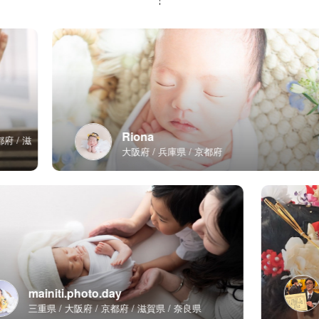
Riona
滋
大阪府
兵庫県
京都府
mainiti.photo.day
三重県
大阪府
京都府
滋賀県
奈良県