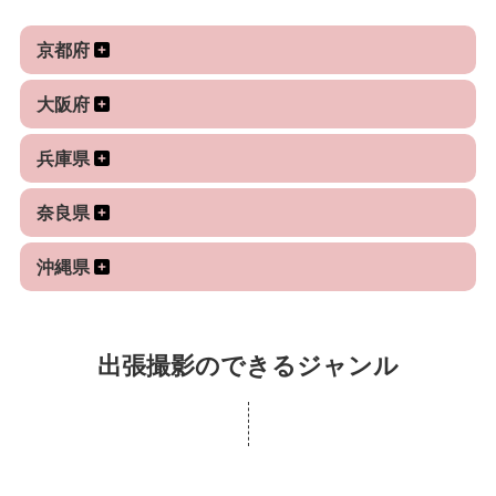
STUDIO」を開設。
撮影等も多数実施しております。
2025年、神戸のブライダルサロンSNOWBRIDALと
京都府
の前撮りサービス"Hakurai"を提供開始。
ご家族やご友人、恋人や大切な方との日常の瞬間
大阪府
や、ウェディング、お子様のお宮参り、七五三、ご
実績
入学、ご卒業、成人式、ビジネスで使うプロフィー
兵庫県
アンバサダーを務める兵庫県姫路市との仕事とし
ル写真...人生の瞬間を写して残したい方は多いと思
て、大手前通りイルミネーションの広告撮影、JR主
います。
奈良県
要駅への広告展開の際の撮影。
そういった皆様のお手伝いをしたいと思いフォトグ
阪急電鉄主催、#photo阪急アンバサダーとして阪急
沖縄県
ラファーになりました。
電車内広告の撮影等。
結婚式や前撮りを神戸を中心に100件以上。
撮影が初めての方、初めて会うカメラマンとの撮影
出張撮影のできるジャンル
が不安な方、どんな人が来るんだろう...と思われる
方とお話ししながら楽しい撮影を出来ますように、
使用機材 ボディ
お客様とカメラマン以上の繋がりが出来るように心
LEICA sl2-s、LUMIX S5ii、S5iix
掛けております。
撮影ご依頼の際は是非ご相談の後、ご依頼お待ちし