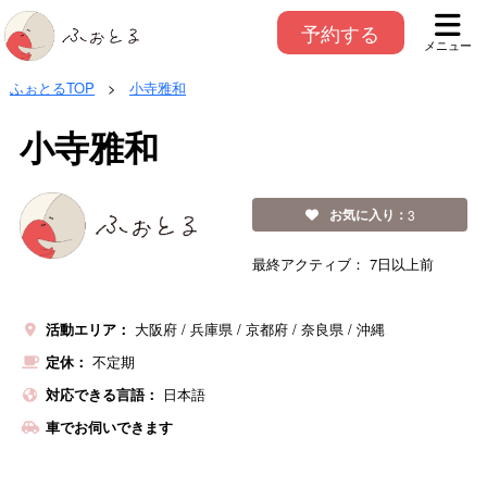
予約する
メニュー
ふぉとるTOP
>
小寺雅和
小寺雅和
お気に入り：
3
最終アクティブ：
7日以上前
活動エリア：
大阪府
兵庫県
京都府
奈良県
沖縄
定休：
不定期
対応できる言語：
日本語
車でお伺いできます