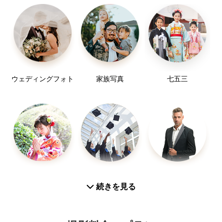
使用機材 レンズ
ております。
24-105 f4
50mm f1.4
85mm f1.8
70-200 f4
ウェディングフォト
家族写真
七五三
お宮参り
入学／卒業
プロフィール写真
続きを見る