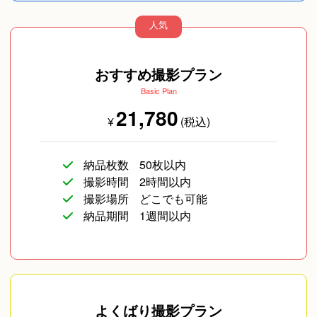
人気
旅行
イベント/ライブ
コスプレ写真
おすすめ撮影プラン
Basic Plan
21,780
¥
(税込)
納品枚数
50枚以内
撮影時間
2時間以内
撮影場所
どこでも可能
企業向け写真
その他
納品期間
1週間以内
よくばり撮影プラン