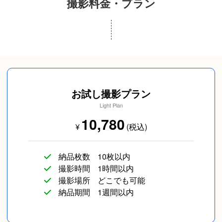
撮影料金・プラン
成人式(前撮り/後撮
スナップ写真
カップルフォト
り/当日撮り)
お試し撮影プラン
Light Plan
10,780
¥
(税込)
納品枚数
10枚以内
友達
長寿／還暦
SNS用
撮影時間
1時間以内
撮影場所
どこでも可能
納品期間
1週間以内