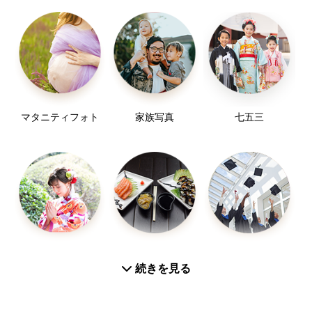
※お写真データの保存期間は3ヶ月です。データのダ
ウンロードし忘れ等ご注意ください。
>＞ロケーション撮影でのお願い事
ご希望の撮影場所によっては事前に撮影申請が必要
であったり、施設入場料、申請料金が必要な場所が
マタニティフォト
家族写真
七五三
御座います。
申請や申請料金のご負担はお客様の方でお願いして
います。
ご不明な場合はご相談くださいませ。
▼撮影の小道具について
撮影に使用する小物類はお客様の方でご準備をお願
お宮参り
お食い初め
入学／卒業
いしています。
続きを見る
小道具を使ってみたいけどどんなのがいいのかわか
らない！という方にも、ご提案させていただけます