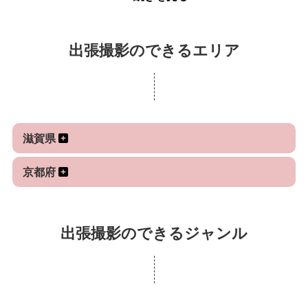
※※※
現在3月23日以降のご予約をお受けしております！
2月は現在17日(土曜日)のみ撮影のご案内が可能で
出張撮影のできるエリア
す！
※※※
>＞撮影予約
滋賀県
土日を中心にお受けしていますが、平日も可能な日
がある為お気軽にご相談ください。
京都府
>＞データのお渡し
撮影翌日から2週間以内にファイル転送サービスを
出張撮影のできるジャンル
利用してお渡し予定です。
お写真はテストカットや目つぶりなどを省き、明る
さなどを調節してお渡ししています。