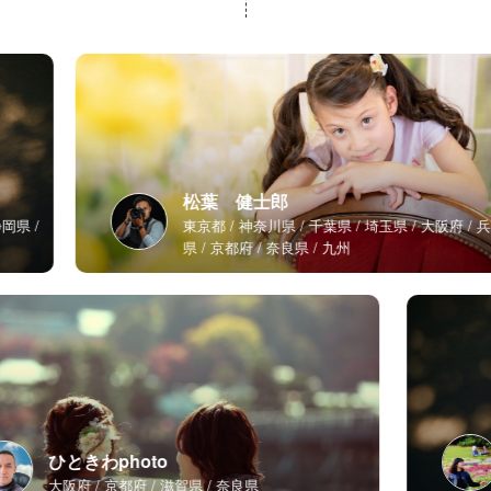
松葉 健士郎
東京都
神奈川県
千葉県
埼玉県
大阪府
兵庫
県
京都府
奈良県
九州
ひときわphoto
大阪府
京都府
滋賀県
奈良県