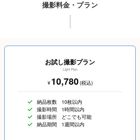
ので
撮影料金・プラン
気になる方はお声がけください。
写真撮影に関して（ちゃんとポーズ取れるかな）
プロフィール写真
成人式(前撮り/後撮
スナップ写真
り/当日撮り)
（笑顔の写真が残るのかな）と不安な方も多いかと
思います！
お試し撮影プラン
私のからも、ポーズの提案などはさせていただきま
Light Plan
すし、撮影されるかたが笑顔になれるよう
10,780
お話ししながら撮影を進めていきますし、事前のご
¥
(税込)
相談で少しでも不安が和らいだらいいな、と思うの
で
納品枚数
10枚以内
カップルフォト
友達
SNS用
お気軽にご相談くださいませ。
撮影時間
1時間以内
撮影場所
どこでも可能
納品期間
1週間以内
お写真を見返した際に撮って良かったな、楽しかっ
たなと笑顔になれるように頑張りますのでどうぞよ