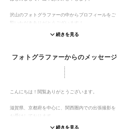
沢山のフォトグラファーの中からプロフィールをご
覧いただきありがとうございます！
続きを見る
私は、大学にてグラフィックデザインを学び卒業
後、大阪府の大手ウェディングフォトスタジオに
て、フォトグラファーとして勤務。
フォトグラファーからのメッセージ
出産を機に退職し、現在は子供を育てる傍ら、関西
を中心にマタニティ・キッズ・ファミリーフォト、
ポートレートなどの撮影を行っています。
こんにちは！閲覧ありがとうございます。
学んだことや、ウェディングフォトグラファーとし
ての経験を活かし、
滋賀県、京都府を中心に、関西圏内での出張撮影を
かっちりした昔ながらの記念写真から、ご家族の自
お受けしております。
然な姿、小道具をたくさん使ったこだわりの撮影ま
続きを見る
で、幅広い撮影が可能です♪