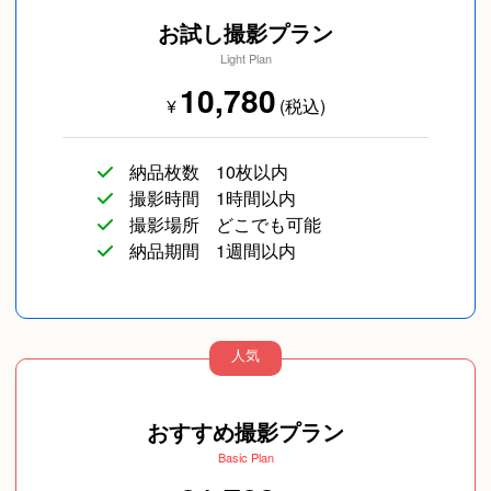
お試し撮影プラン
Light Plan
10,780
¥
(税込)
カップルフォト
友達
長寿／還暦
納品枚数
10枚以内
撮影時間
1時間以内
撮影場所
どこでも可能
納品期間
1週間以内
人気
SNS用
ペットフォト
旅行
おすすめ撮影プラン
Basic Plan