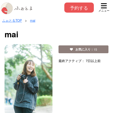
予約する
メニュー
ふぉとるTOP
>
mai
mai
お気に入り：
15
最終アクティブ：
7日以上前