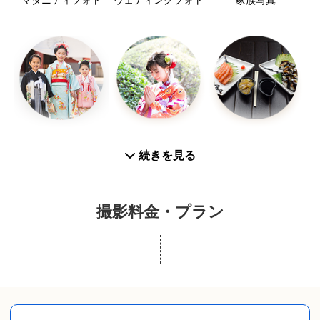
七五三
お宮参り
お食い初め
続きを見る
撮影料金・プラン
入学／卒業
プロフィール写真
スナップ写真