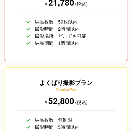
21,780
¥
(税込)
納品枚数
50枚以内
撮影時間
2時間以内
イベント/ライブ
企業向け写真
物撮り(小物/食べ物/
撮影場所
どこでも可能
ファッション)
納品期間
1週間以内
よくばり撮影プラン
Premium Plan
海外のお客様
その他
52,800
¥
(税込)
納品枚数
無制限
撮影時間
5時間以内