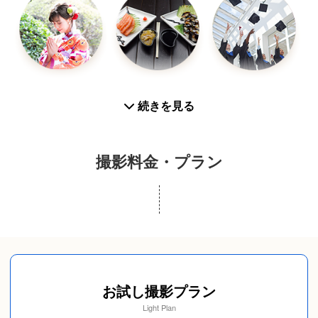
お宮参り
お食い初め
入学／卒業
続きを見る
撮影料金・プラン
成人式(前撮り/後撮
スナップ写真
カップルフォト
り/当日撮り)
お試し撮影プラン
Light Plan