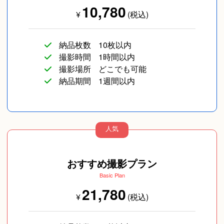
10,780
¥
(税込)
納品枚数
10枚以内
友達
長寿／還暦
SNS用
撮影時間
1時間以内
撮影場所
どこでも可能
納品期間
1週間以内
人気
ペットフォト
イベント/ライブ
コスプレ写真
おすすめ撮影プラン
Basic Plan
21,780
¥
(税込)