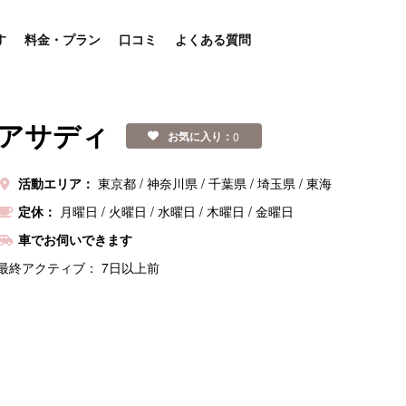
す
料金・プラン
口コミ
よくある質問
アサディ
お気に入り：
0
活動エリア：
東京都
神奈川県
千葉県
埼玉県
東海
定休：
月曜日
/
火曜日
/
水曜日
/
木曜日
/
金曜日
車でお伺いできます
最終アクティブ：
7日以上前