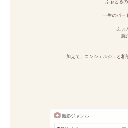
ふぉとるの
一生のパー
ふぉ
腕
加えて、コンシェルジュと相
撮影ジャンル