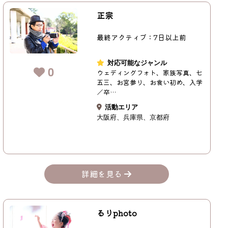
正宗
最終アクティブ：7日以上前
対応可能なジャンル
0
ウェディングフォト、家族写真、七
五三、お宮参り、お食い初め、入学
／卒…
活動エリア
大阪府
兵庫県
京都府
詳細を見る
るりphoto