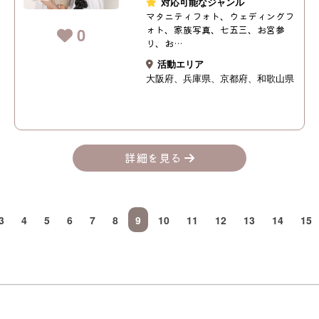
対応可能なジャンル
マタニティフォト、ウェディングフ
ォト、家族写真、七五三、お宮参
0
り、お…
活動エリア
大阪府
兵庫県
京都府
和歌山県
詳細を見る
3
4
5
6
7
8
9
10
11
12
13
14
15