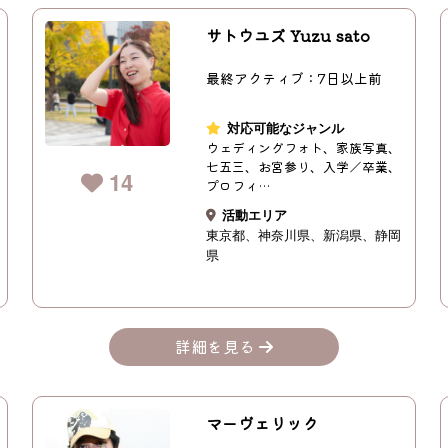
サトウユズ Yuzu sato
最終アクティブ：7日以上前
対応可能なジャンル
ウェディングフォト、家族写真、
七五三、お宮参り、入学／卒業、
14
プロフィ…
活動エリア
東京都
神奈川県
新潟県
静岡
県
詳細を見る
マーヴェリック