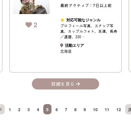
最終アクティブ：7日以上前
対応可能なジャンル
2
プロフィール写真、スナップ写
真、カップルフォト、友達、長寿
／還暦、SN…
活動エリア
北海道
詳細を見る
ジ
1
2
3
4
5
6
7
8
9
10
11
12