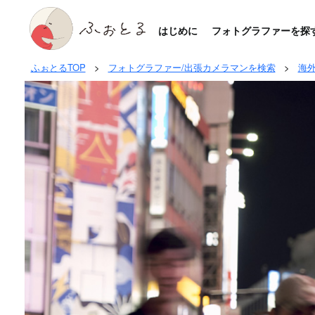
はじめに
フォトグラファーを探
ふぉとるTOP
>
フォトグラファー/出張カメラマンを検索
>
海