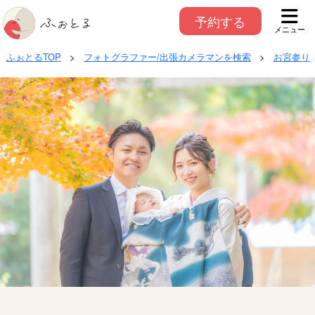
予約する
メニュー
ふぉとるTOP
>
フォトグラファー/出張カメラマンを検索
>
お宮参り