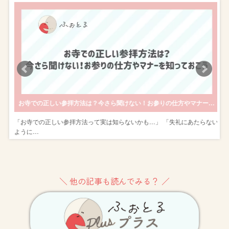
入りの写真を残そう！
お寺での正しい参拝方法は？今さら聞けない！お参りの仕方やマナーを知っておこう
が
「お寺での正しい参拝方法って実は知らないかも…」 「失礼にあたらない
ように…
＼ 他の記事も読んでみる？ ／