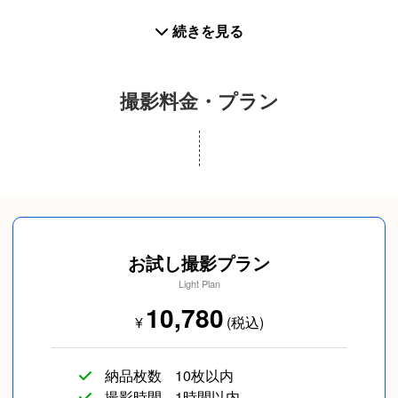
小さなお子様から大人ポートレートも経験がありま
※予定が埋まっている日でも時間帯や場所によっては
お食い初め
入学／卒業
プロフィール写真
すので楽しい１日を(撮影)過ごせるようにサポート致
続きを見る
撮影可能な時もあります！その日のスケジュールで
します。
お試しプランも可能な日も！ まずは直接のご相談を
お待ちしております。
撮影料金・プラン
撮影が慣れていない方も私とおしゃべりしながらゆ
っくり緊張解していきましょう＾＾
※只今！直接のご依頼、ご相談の方を優先的に予定を
笑顔だけではなくその人のいい部分見つけます！
合わせております。
お気軽にお問合せ、ご相談ください。
成人式(前撮り/後撮
スナップ写真
カップルフォト
り/当日撮り)
大阪を中心に活動はしていますが
質問への回答は２４時間以内にしています。
兵庫県、奈良県、滋賀県、京都府にも出張可能で
お試し撮影プラン
す！
Light Plan
◎ 出張可能エリア⁡
10,780
¥
(税込)
【大切にしていること】
大阪府(府内でも地域や駐車場の有無などによりおす
1. 十分なヒアリングでご希望をしっかり理解する
すめプランからとさせて頂きます)⁡
一生の思い出作りのお手伝い、事前に十分な打合せ
納品枚数
10枚以内
友達
長寿／還暦
SNS用
撮影時間
1時間以内