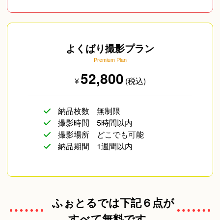
ながら撮影させていただくことを心がけています。
※お写真は１枚ずつレタッチをしての納品となりま
す。
一生の記念になる写真作品を作るお手伝いを、一生
懸命させていただきます。
よくばり撮影プラン
- - - - - - - - - - - - - - - - - -⁡
どうぞよろしくお願いいたします。"
Premium Plan
52,800
⁡※ご注意 および、お願い
¥
(税込)
地域により、
納品枚数
無制限
移動経費等［高速料金・その他］が
撮影時間
5時間以内
かさんでしまうため
撮影場所
どこでも可能
「お試し撮影プラン」では
納品期間
1週間以内
ご対応出来ない場合がございます
日頃よりお問い合わせありがとうございます。
ふぉとるでは下記６点が
ご依頼のお問い合わせ後のお返事が48時間以上空く
方は 申し訳ありませんが、撮影前のヒアリングが十
すべて無料です