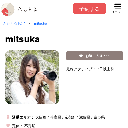
予約する
メニュー
ふぉとるTOP
>
mitsuka
mitsuka
お気に入り：
11
最終アクティブ：
7日以上前
活動エリア：
大阪府
兵庫県
京都府
滋賀県
奈良県
定休：
不定期