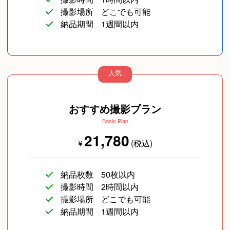
で”思い”や”ご要望”をしっかりヒアリングさせていた
⁡県外出張は【おすすめプラン】からお願いしていま
撮影場所
どこでも可能
だきます。
す。
納品期間
1週間以内
2. 撮影自体が”思い出”になるよう心がけてます
せっかく撮影するなら、その体験そのものが良い思
お願い事！
い出になってほしいと考えています。
人気
◎撮影禁止の所や撮影許可の確認が取れてない場所
あとで思い出して「楽しかったな」と思っていただ
での撮影は致しかねます！
イベント/ライブ
コスプレ写真
企業向け写真
けるよう、精いっぱい演出いたします。
おすすめ撮影プラン
必ずお客様の方で許可、申請などお願いしておりま
Basic Plan
す。
3. 一緒に楽しみながら撮影する
21,780
もし、分からない場合は一度、ご相談ください。
¥
(税込)
多くの人が、普段被写体として写真を撮られる機会
- - - - - - - - - - - - - - - - - -⁡
はあまり多くないと思います。本格的な撮影という
非日常に興味津々の方が多いのもとても印象的で
納品枚数
50枚以内
※お子さんなどの状況に合わせての撮影となりますの
撮影時間
2時間以内
す。
で、ご希望のショットが全て撮影できないことがあ
撮影場所
どこでも可能
どんな思いで今日という日を記念に残したいのか、
物撮り(小物/食べ物/
ります。⁡
納品期間
1週間以内
ファッション)
それを写真という形にしていく過程を一緒に楽しみ
※合成などの特殊加工は行っておりません。⁡