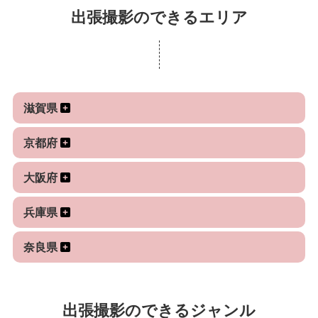
私の得意分野はお子様、家族写真を撮ることです☺︎
すと撮影の準備や御相談事も
出張撮影のできるエリア
その子らしさ、その人らしさを引き出すのが得意で
お客様の御要望に近づけるかと思いますので御相談
すので自然体な中にもドラマティックにお撮りしま
内容含めて早めのご連絡頂けると幸いです！
す！
有難いことにリピーター様も多く2回、3回とお会い
✤元幼稚園教諭だからこそできるお子様への配慮が
滋賀県
出来る事大変嬉しいです♪̊̈♪̆̈
ご好評いただいております。お子様の自然な笑顔を
リピーター様にはなるべく撮影をお受けしたいので
撮影できます。
京都府
ぜひ、ご相談時にリピーターとのことを教えて頂け
ぜひ、こんなの撮りたいと希望が御座いましたら一
ればその後のヒアリングもスムーズになりますので
大阪府
緒に作品を作り上げましょう? ぜひ、お気軽にご相
よろしくお願い致します。
談ください✨
兵庫県
新規様も大変ありがとう御座います！
✤七五三やお宮参りは、着付けのシーンからお撮り
奈良県
御新規様とはしっかり打ち合わせをしてご希望に添
するのもオススメ致します。ご自宅からですとリラ
えるように行いたいと思いますのでなるべくお返事
ックスしたお子様、親御さんの日常の雰囲気のまま
の方、忘れないようよろしくお願い致します。
残せますし、最後は神社で参拝シーンという流れに
出張撮影のできるジャンル