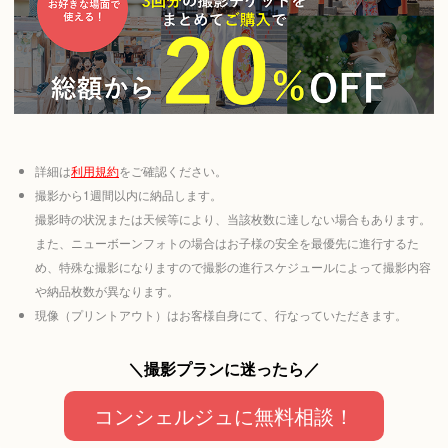
詳細は
利用規約
をご確認ください。
撮影から1週間以内に納品します。
撮影時の状況または天候等により、当該枚数に達しない場合もあります。
また、ニューボーンフォトの場合はお子様の安全を最優先に進行するた
め、特殊な撮影になりますので撮影の進行スケジュールによって撮影内容
や納品枚数が異なります。
現像（プリントアウト）はお客様自身にて、行なっていただきます。
＼撮影プランに迷ったら／
コンシェルジュに無料相談！