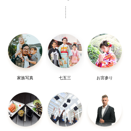
なります！
秋の七五三、お宮参りの予約が大変増えて来まし
その時だけではなくその日の思い出にいかがでしょ
た！
うか？
1日にお受け出来る日も限りがありますので、撮影日
もちろん、神社様での撮影だけでもしっかり撮らせ
がまだ決まってなくてもご相談だんだけでもぜひお
て頂いております！
気軽にお問い合わせください。
✤色味や明るさ、肌補正など、レタッチ(編集)も行っ
地域によりおすすめの場所などもご提案も可能です
たうえで納品いたします。
のでますがお気軽に御相談ください。お待ちしてお
ご希望の写真の雰囲気やレタッチ(編集)がありました
ります☺︎
ら撮影前にお知らせください。
家族写真
七五三
お宮参り
(明るめ、しっとり、コントラストしっかり等…)
七五三・お宮参り、日常写真・家族写真、バースデ
ー、入園・入学、卒園・卒業など幅広く受付中で
撮影中も写真のチェックをして頂き、好みの写真を
す。
納品できるようにしていますのでお気軽にお声がけ
希望のお日にちや時間帯がありましたが早めのお問
ください。
い合わせをよろしくお願いします。