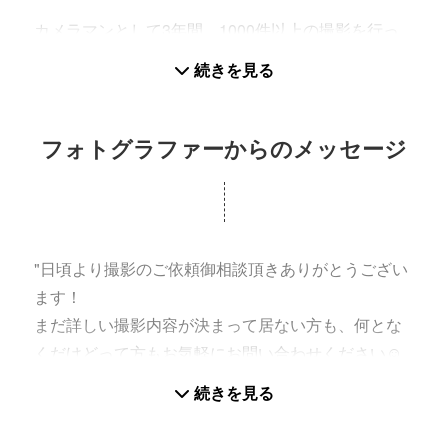
カメラマンとして3年間、1000件以上の撮影を行っ
てきました。
続きを見る
七五三撮影・お宮参り・家族写真の撮影経験も豊富
なので、きっとご満足していただけるかと思いま
す。
フォトグラファーからのメッセージ
こんなスタイルで撮影して欲しい、というものがあ
れば是非リクエストもお待ちしております！
また、普段から過ごされてるお家でリラックスしな
"日頃より撮影のご依頼御相談頂きありがとうござい
がら、いつもとは違う視点の写真や雰囲気に合わせ
ます！
た写真も撮影可能ですのでぜひ、暑いこの時期にオ
まだ詳しい撮影内容が決まって居ない方も、何とな
ススメです♪̊̈♪̆̈
くだけどって方もお気軽にお問い合わせください☺︎
(家族写真、お祝い事、記念日、色々ご提案出来ます
分からないこともきっとあると思いますので、一緒
続きを見る
のでまずはご相談ください。)
に相談したり、考えながら撮影当日を迎えるられる
ように私もお手伝い致します！撮影日より1ヶ月前で