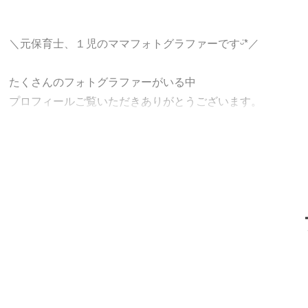
＼元保育士、１児のママフォトグラファーですᵕ̈*／
たくさんのフォトグラファーがいる中
プロフィールご覧いただきありがとうございます。
ニューボーンフォトを中心に
出張撮影を承っております！
産後のご予約も可能です♡
自宅に来てもらうのはちょっと、、という方は
スタジオもありますのでご安心ください。
??????????????????????????