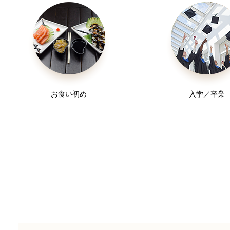
お食い初め
入学／卒業