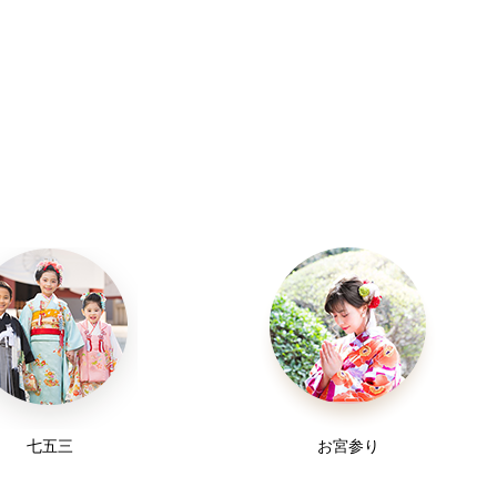
七五三
お宮参り