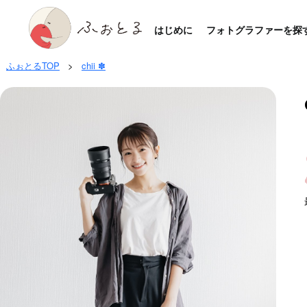
はじめに
フォトグラファーを探
ふぉとるTOP
>
chii ✽