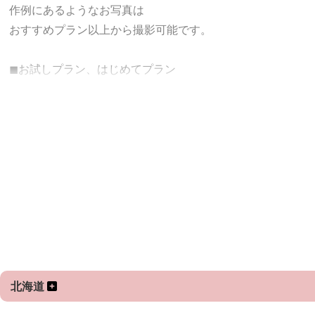
一瞬で過ぎ去ってしまう新生児期
作例にあるようなお写真は
生まれて初めての記念撮影にいかがでしょうか？
おすすめプラン以上から撮影可能です。
出産を頑張ったママへの贈り物に...♡
今しかない瞬間を宝物に...♡
◼︎お試しプラン、はじめてプラン
ロケーション撮影またはナチュラルニューボーンフォトが可
??????????????????????????
◼︎おすすめプラン
ロケーション撮影50枚
またはニューボーンフォト1ポーズ
アートレタッチ５枚＋日常写真数カット
◼︎満足プラン
ロケーション撮影80枚
またはニューボーンフォト1ポーズ＋家族写真＋日常写真
アートレタッチ（赤ちゃんソロショット）5枚、他20枚前後
北海道