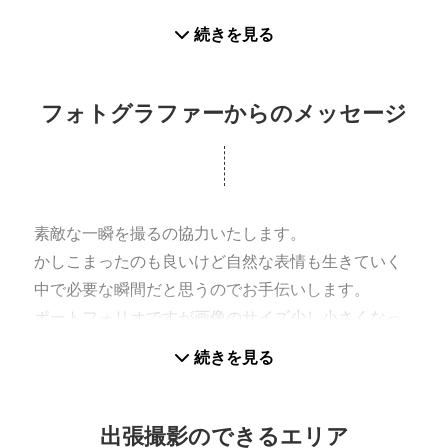
くっつけてつけました。
続きを見る
そして、私も真似をして空を撮っていましたが、
いつの間にか人が笑ったり、おどけたりと、自然な
フォトグラファーからのメッセージ
瞬間を撮るのが好きになっていました。
子供と関わる仕事を現在もしているので小さい子と
は
割りとすぐにうちとけられるのが私のスキルだと思
素敵な一瞬を撮るの協力いたします。
っています。
かしこまったのも良いけど自然な表情も生きていく
どうぞ宜しくお願い致します。
中で必要な瞬間だと思うのでお手伝いします。
ポートフォリオですが画像のサイズ少し小さくなっ
最後に関係ないけれど…
たまま見切れて表示されますのでタップして確認し
続きを見る
プロフィール写真は子供を産む前のものだったので
てください。
横幅を太らせました。
まだ足らんけど（笑）
出張撮影のできるエリア