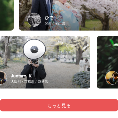
ひで
関西
岡山県
Juntaro_K
大阪府
京都府
奈良県
もっと見る