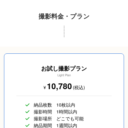
撮影料金・プラン
旅行
イベント/ライブ
コスプレ写真
お試し撮影プラン
Light Plan
10,780
¥
(税込)
企業向け写真
物撮り(小物/食べ物/
その他
納品枚数
10枚以内
ファッション)
撮影時間
1時間以内
撮影場所
どこでも可能
納品期間
1週間以内