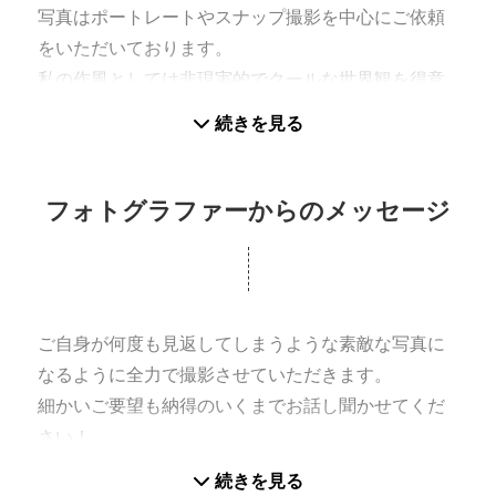
写真はポートレートやスナップ撮影を中心にご依頼
をいただいております。
私の作風としては非現実的でクールな世界観を得意
としておりますので、SNSプロフィール写真やコス
続きを見る
プレイヤーさんなどに合うと思います！
ブライダルで働いていたこともあり、カップルや新
婚さんの記念撮影などの人物撮影はお任せくださ
フォトグラファーからのメッセージ
い。
福岡を中心に活動しております。
ご自身が何度も見返してしまうような素敵な写真に
なるように全力で撮影させていただきます。
細かいご要望も納得のいくまでお話し聞かせてくだ
さい！
肌補正、スタイル補正、目の大きさや輪郭補正など
続きを見る