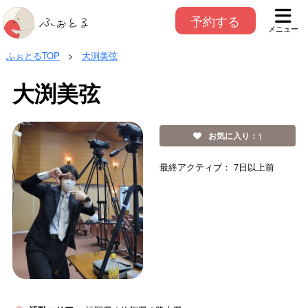
予約する
メニュー
ふぉとるTOP
>
大渕美弦
大渕美弦
お気に入り：
1
最終アクティブ：
7日以上前