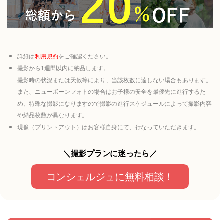
詳細は
利用規約
をご確認ください。
撮影から1週間以内に納品します。
撮影時の状況または天候等により、当該枚数に達しない場合もあります。
また、ニューボーンフォトの場合はお子様の安全を最優先に進行するた
め、特殊な撮影になりますので撮影の進行スケジュールによって撮影内容
や納品枚数が異なります。
現像（プリントアウト）はお客様自身にて、行なっていただきます。
＼撮影プランに迷ったら／
コンシェルジュに無料相談！