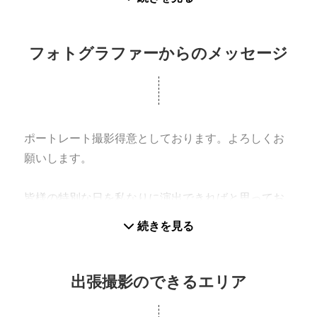
フォトグラファーからのメッセージ
ポートレート撮影得意としております。よろしくお
願いします。
皆様の特別な日を私なりに演出できればと思ってお
ります。
続きを見る
どうぞよろしくお願いいたします。
しばらくの間は福岡市内中心でやらせていただいて
出張撮影のできるエリア
おります。
ご了承くださいませ。