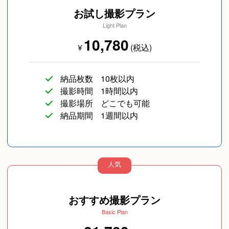
お試し撮影プラン
Light Plan
10,780
¥
(税込)
カップルフォト
友達
長寿／還暦
納品枚数
10枚以内
撮影時間
1時間以内
撮影場所
どこでも可能
納品期間
1週間以内
人気
SNS用
ペットフォト
旅行
おすすめ撮影プラン
Basic Plan