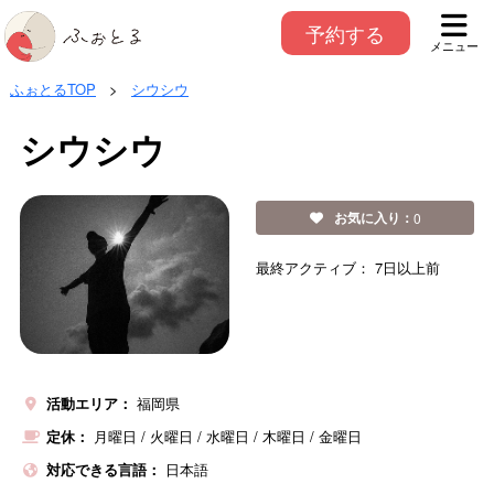
予約する
メニュー
ふぉとるTOP
>
シウシウ
シウシウ
お気に入り：
0
最終アクティブ：
7日以上前
活動エリア：
福岡県
定休：
月曜日
/
火曜日
/
水曜日
/
木曜日
/
金曜日
対応できる言語：
日本語