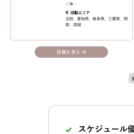
／卒…
活動エリア
北陸
愛知県
岐阜県
三重県
関
西
四国
詳細を見る