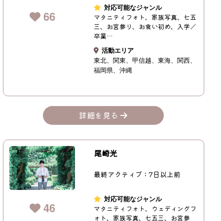
対応可能なジャンル
66
マタニティフォト、家族写真、七五
三、お宮参り、お食い初め、入学／
卒業…
活動エリア
東北
関東
甲信越
東海
関西
福岡県
沖縄
詳細を見る
尾崎光
最終アクティブ：7日以上前
対応可能なジャンル
46
マタニティフォト、ウェディングフ
ォト、家族写真、七五三、お宮参