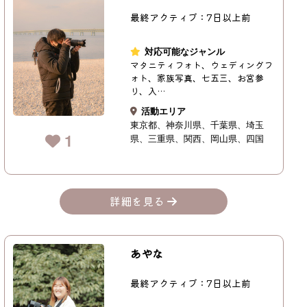
最終アクティブ：7日以上前
対応可能なジャンル
マタニティフォト、ウェディングフ
ォト、家族写真、七五三、お宮参
り、入…
活動エリア
東京都
神奈川県
千葉県
埼玉
1
県
三重県
関西
岡山県
四国
詳細を見る
あやな
最終アクティブ：7日以上前