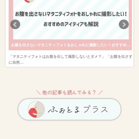
オ撮影のおすすめ8選！
お腹を出さないマタニティフォトをおしゃれに撮影したい！おすすめのアイディアも解説
マ
「マタニティフォトはお腹を出して撮影しないとダメ？」 「お腹を出さず
に自然…
＼ 他の記事も読んでみる？ ／